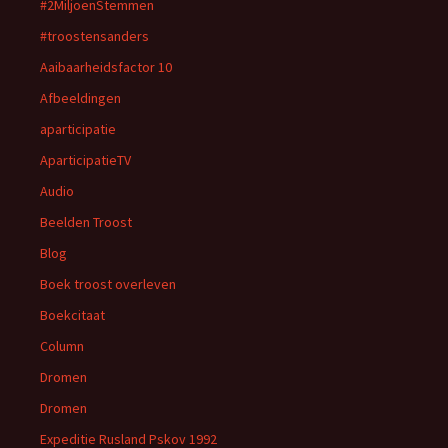
#2MiljoenStemmen
#troostensanders
Aaibaarheidsfactor 10
Afbeeldingen
aparticipatie
AparticipatieTV
Audio
Beelden Troost
Blog
Boek troost overleven
Boekcitaat
Column
Dromen
Dromen
Expeditie Rusland Pskov 1992