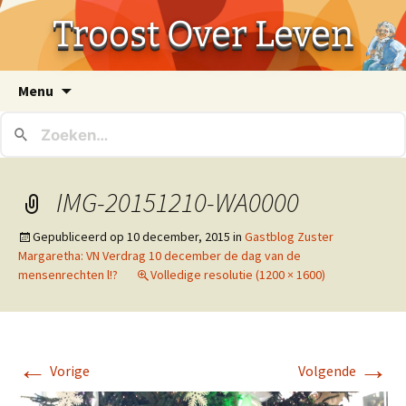
Troost Over Leven
Ga
Menu
naar
de
inhoud
IMG-20151210-WA0000
Gepubliceerd op
10 december, 2015
in
Gastblog Zuster
Margaretha: VN Verdrag 10 december de dag van de
mensenrechten l!?
Volledige resolutie (1200 × 1600)
←
→
Vorige
Volgende