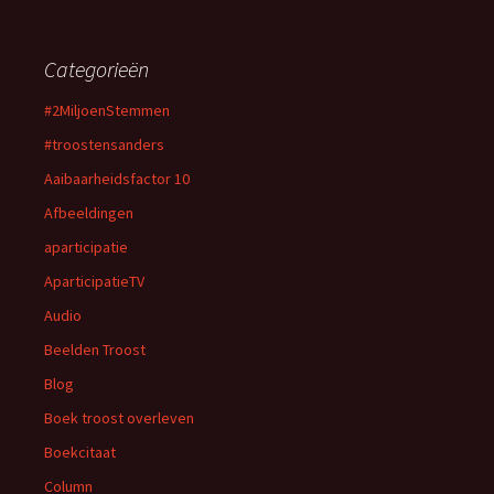
Categorieën
#2MiljoenStemmen
#troostensanders
Aaibaarheidsfactor 10
Afbeeldingen
aparticipatie
AparticipatieTV
Audio
Beelden Troost
Blog
Boek troost overleven
Boekcitaat
Column