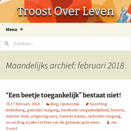
Troost Over Leven
Ga
Menu
naar
de
inhoud
Maandelijks archief: februari 2018
“Een beetje toegankelijk” bestaat niet!
17 februari, 2018
Blog
,
Opiniestuk
bezetting
lindenberg
,
geboden toegang
,
handboek toegankelijkheid
,
historie
,
minister blok
,
omgevingswet
,
Tweede Kamer
,
verboden toegang
,
vn verdrag inzake rechten van de gehandicapte mens
Jan
Troost