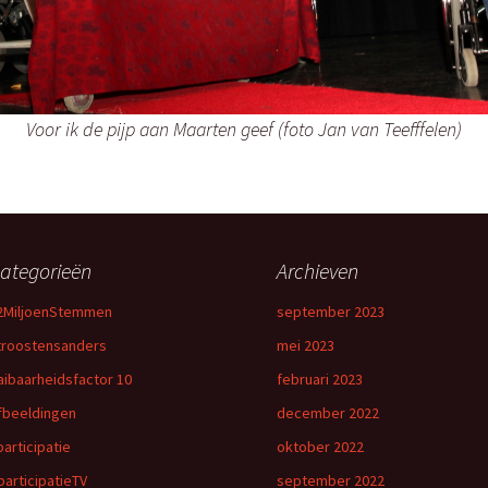
Voor ik de pijp aan Maarten geef (foto Jan van Teefffelen)
ategorieën
Archieven
2MiljoenStemmen
september 2023
troostensanders
mei 2023
aibaarheidsfactor 10
februari 2023
fbeeldingen
december 2022
participatie
oktober 2022
participatieTV
september 2022