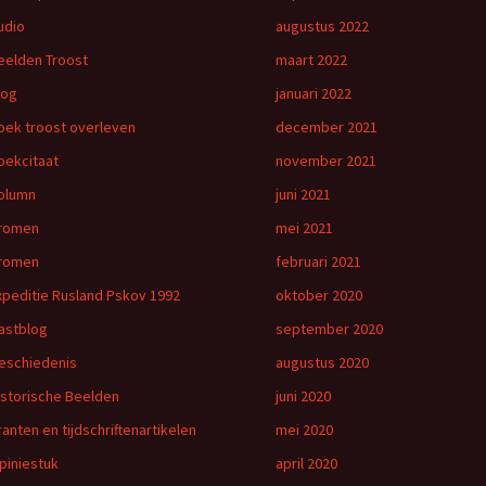
udio
augustus 2022
eelden Troost
maart 2022
log
januari 2022
oek troost overleven
december 2021
oekcitaat
november 2021
olumn
juni 2021
romen
mei 2021
romen
februari 2021
xpeditie Rusland Pskov 1992
oktober 2020
astblog
september 2020
eschiedenis
augustus 2020
istorische Beelden
juni 2020
ranten en tijdschriftenartikelen
mei 2020
piniestuk
april 2020