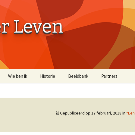
er Leven
Wie ben ik
Historie
Beeldbank
Partners
Aaibaarheidsfactor 10
Aaibaarheidsfacto
Terug naar de Bossen
Terug naar de Bo
(off-site)
Gepubliceerd op
17 februari, 2018
in
“Een
Historische Beelden
Beelden Troost