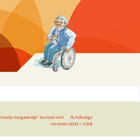
r 10
ssen
 beetje toegankelijk” bestaat niet!
Volledige
resolutie (4542 × 3284)