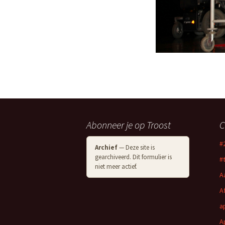
Abonneer je op Troost
C
#
Archief
— Deze site is
gearchiveerd. Dit formulier is
#
niet meer actief.
A
A
a
A