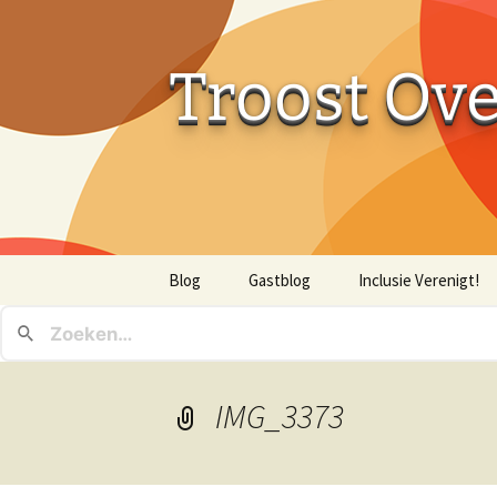
Troost Ov
Ga
Blog
Gastblog
Inclusie Verenigt!
naar
de
inhoud
IMG_3373