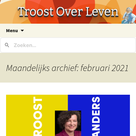
Troost Over Leven
Ga
Menu
naar
de
inhoud
Maandelijks archief: februari 2021