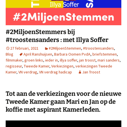
#2MiljoenStemmers bij
#troostensanders : met Illya Soffer
27 februari, 2021
#2MiljoenStemmen
,
#troostensanders
,
Blog
April Ranshuijsen
,
Barbara Oomen PvdA
,
briefstemmen
,
filmmaker
,
groen links
,
ieder in
,
illya soffer
,
jan troost
,
mari sanders
,
regisseur
,
Tweede Kamer
,
Verkiezingen
,
verkiezingen Tweede
Kamer
,
VN verdrag
,
VN verdrag hadicap
Jan Troost
Tot aan de verkiezingen voor de nieuwe
Tweede Kamer gaan Mari en Jan op de
koffie met aspirant Kamerleden.