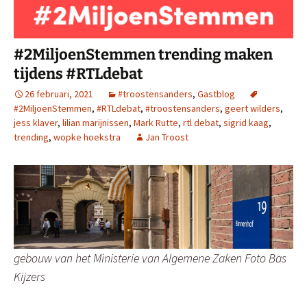
#2MiljoenStemmen trending maken
tijdens #RTLdebat
26 februari, 2021
#troostensanders
,
Gastblog
#2MiljoenStemmen
,
#RTLdebat
,
#troostensanders
,
geert wilders
,
jess klaver
,
lilian marijnissen
,
Mark Rutte
,
rtl debat
,
sigrid kaag
,
trending
,
wopke hoekstra
Jan Troost
gebouw van het Ministerie van Algemene Zaken Foto Bas
Kijzers