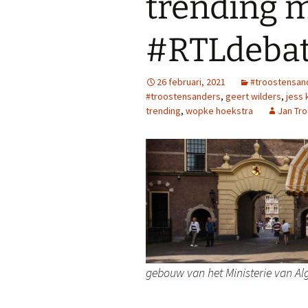
trending m
#RTLdeba
26 februari, 2021
#troostensan
#troostensanders
,
geert wilders
,
jess 
trending
,
wopke hoekstra
Jan Tr
gebouw van het Ministerie van Al