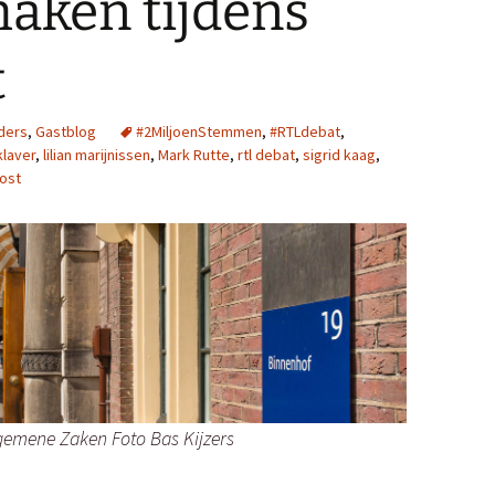
aken tijdens
t
ders
,
Gastblog
#2MiljoenStemmen
,
#RTLdebat
,
klaver
,
lilian marijnissen
,
Mark Rutte
,
rtl debat
,
sigrid kaag
,
oost
gemene Zaken Foto Bas Kijzers