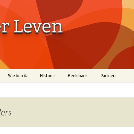
er Leven
Wie ben ik
Historie
Beeldbank
Partners
Aaibaarheidsfactor 10
Aaibaarheidsfacto
Terug naar de Bossen
Terug naar de Bo
(off-site)
ders
Historische Beelden
Beelden Troost