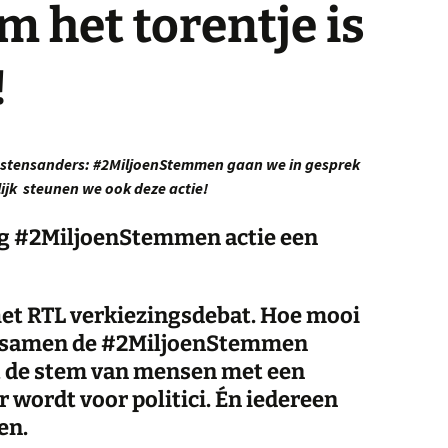
om het torentje is
!
ostensanders: #2MiljoenStemmen gaan we in gesprek
ijk steunen we ook deze actie!
ag #2MiljoenStemmen actie een
het RTL verkiezingsdebat. Hoe mooi
an samen de #2MiljoenStemmen
t de stem van mensen met een
 wordt voor politici. Én iedereen
en.