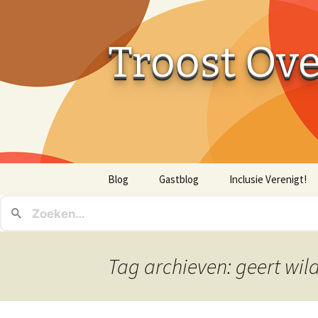
Troost Ov
Ga
Blog
Gastblog
Inclusie Verenigt!
naar
de
inhoud
Tag archieven: geert wil