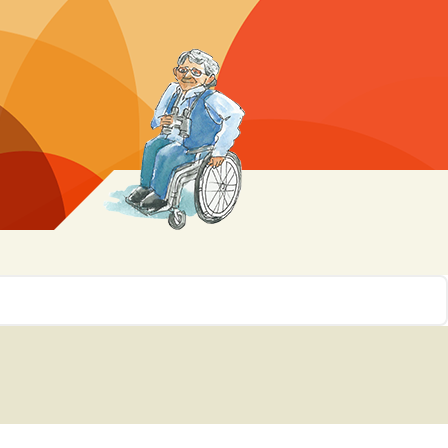
r 10
ssen