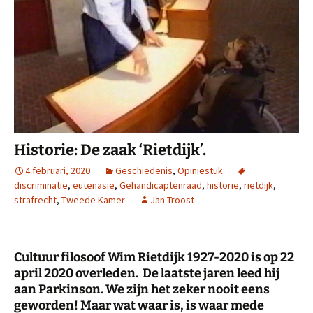
Historie: De zaak ‘Rietdijk’.
4 februari, 2020
Geschiedenis
,
Opiniestuk
discriminatie
,
eutenasie
,
Gehandicaptenraad
,
historie
,
rietdijk
,
strafrecht
,
Tweede Kamer
Jan Troost
Cultuur filosoof Wim Rietdijk 1927-2020 is op 22
april 2020 overleden. De laatste jaren leed hij
aan Parkinson. We zijn het zeker nooit eens
geworden! Maar wat waar is, is waar mede