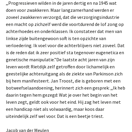
,,Progressieven wilden in de jaren dertig en na 1945 wat
doen voor zwakkeren. Maar langzamerhand werden er
zoveel zwakkeren verzorgd, dat die verzorgingsindustrie
een macht op zichzelf werd die voortdurend de lof zong op
achterhoedes en onderklassen. Ik constateer dat men van
linkse zijde buitengewoon soft is ten opzichte van
verloedering. Ik voel voor die achterblijvers niet zoveel. Dat
is de reden dat ik zeer positief sta tegenover eugenetica en
genetische manipulatie.”De laatste acht jaren van zijn
leven wordt Rietdijk zelf getroffen door lichamelijk en
geestelijke achteruitgang als de ziekte van Parkinson zich
bij hem manifesteert. Jan Troost, die is geboren met een
botweefselaandoening, herinnert zich een gesprek: ,,Ik heb
daarin tegen hem gezegd: Wat je over het begin van het
leven zegt, geldt ook voor het eind. Hij zag het leven met
een handicap niet als volwaardig, maar koos daar
uiteindelijk zelf wel voor. ​Dat is een beetje triest.
Jacob van der Meulen