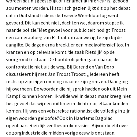
worden dat hij geestelijk of lichamelijk inferieur is, gedood
zou moeten worden. Historisch gezien lijkt dit op het debat
dat in Duitsland tijdens de Tweede Wereldoorlog werd
gevoerd. Dit kan echt niet, dachten we, daarom stapte ik
naar de politie.”Met gevoel voor publiciteit nodigt Troost
een cameraploeg van RTL uit om aanwezig te zijn bij de
aangifte. De dagen erna breekt er een mediaoffensief los. In
kranten en op televisie komt ‘de zaak Rietdijk’ op de
voorgrond te staan. De hoofdrolspeler gaat daarbij de
confrontatie niet uit de weg. Bij Barend en Van Dorp
discussieert hij met Jan Troost.Troost: ,,Iedereen heeft
recht op zijn eigen mening maar er zijn grenzen. Daar ging
hij overheen. De woorden die hij sprak hadden ook uit Mein
Kampf kunnen komen. Ik wilde wel in debat maar kreeg niet
het gevoel dat wij een millimeter dichter bij elkaar konden
komen. Hij was een volstrekte rationalist die volledig in zijn
eigen woorden geloofde.”Ook in Haarlems Dagblad
openbaart Rietdijk veelbesproken visies. Bijvoorbeeld over
de zorgindustrie die midden vorige eeuw is ontstaan.