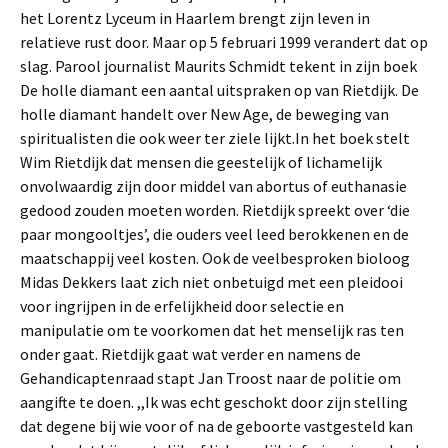
het Lorentz Lyceum in Haarlem brengt zijn leven in
relatieve rust door. Maar op 5 februari 1999 verandert dat op
slag. Parool journalist Maurits Schmidt tekent in zijn boek
De holle diamant een aantal uitspraken op van Rietdijk. De
holle diamant handelt over New Age, de beweging van
spiritualisten die ook weer ter ziele lijkt.In het boek stelt
Wim Rietdijk dat mensen die geestelijk of lichamelijk
onvolwaardig zijn door middel van abortus of euthanasie
gedood zouden moeten worden. Rietdijk spreekt over ‘die
paar mongooltjes’, die ouders veel leed berokkenen en de
maatschappij veel kosten. Ook de veelbesproken bioloog
Midas Dekkers laat zich niet onbetuigd met een pleidooi
voor ingrijpen in de erfelijkheid door selectie en
manipulatie om te voorkomen dat het menselijk ras ten
onder gaat. Rietdijk gaat wat verder en namens de
Gehandicaptenraad stapt Jan Troost naar de politie om
aangifte te doen. ,,Ik was echt geschokt door zijn stelling
dat degene bij wie voor of na de geboorte vastgesteld kan