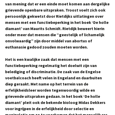
van mening dat er een einde moet komen aan dergelijke
grievende openbare uitspraken. Troost voelt zich ook
persoonlijk gekwetst door Rietdijks uitlatingen over
mensen met een functiebeperking in het boek ‘De holle
diamant’ van Maurits Schmidt. Rietdijk beweert hierin
onder meer dat mensen die “geestelijk of lichamelijk
onvolwaardig” zijn door middel van abortus of
euthanasie gedood zouden moeten worden.
Het is een kwalijke zaak dat mensen met een
functiebeperking regelmatig het doelwit zijn van
belediging of discriminatie. De zaak van de Engelse
voetbalcoach heeft velen in Engeland en daarbuiten
diep geraakt. Met name op het terrein van de
erfelijkheidsleer worden tegenwoordig wilde en
grievende uitspraken gedaan. In het boek ‘De holle
diamant’ pleit ook de bekende bioloog Midas Dekkers
voor ingrijpen in de erfelijkheid door selectie en
manipulatie om zo te voorkomen dat het menselijk ras