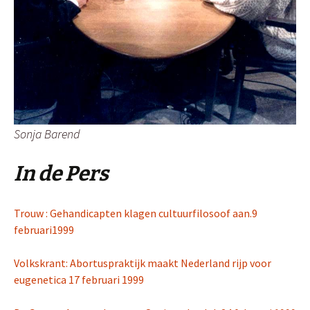
Sonja Barend
In de Pers
Trouw : Gehandicapten klagen cultuurfilosoof aan.9
februari1999
Volkskrant: Abortuspraktijk maakt Nederland rijp voor
eugenetica 17 februari 1999