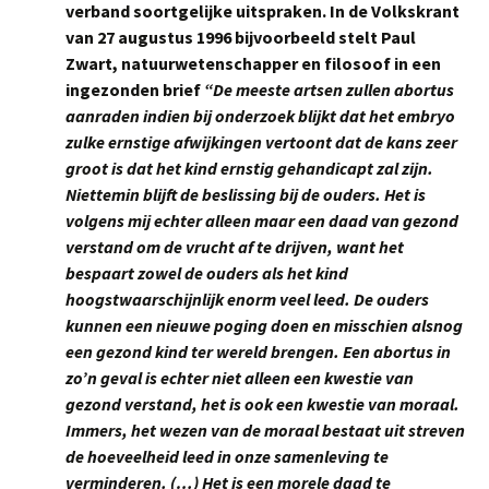
verband soortgelijke uitspraken. In de Volkskrant
van 27 augustus 1996 bijvoorbeeld stelt Paul
Zwart, natuurwetenschapper en filosoof in een
ingezonden brief
“De meeste artsen zullen abortus
aanraden indien bij onderzoek blijkt dat het embryo
zulke ernstige afwijkingen vertoont dat de kans zeer
groot is dat het kind ernstig gehandicapt zal zijn.
Niettemin blijft de beslissing bij de ouders. Het is
volgens mij echter alleen maar een daad van gezond
verstand om de vrucht af te drijven, want het
bespaart zowel de ouders als het kind
hoogstwaarschijnlijk enorm veel leed. De ouders
kunnen een nieuwe poging doen en misschien alsnog
een gezond kind ter wereld brengen. Een abortus in
zo’n geval is echter niet alleen een kwestie van
gezond verstand, het is ook een kwestie van moraal.
Immers, het wezen van de moraal bestaat uit streven
de hoeveelheid leed in onze samenleving te
verminderen. (…) Het is een morele daad te