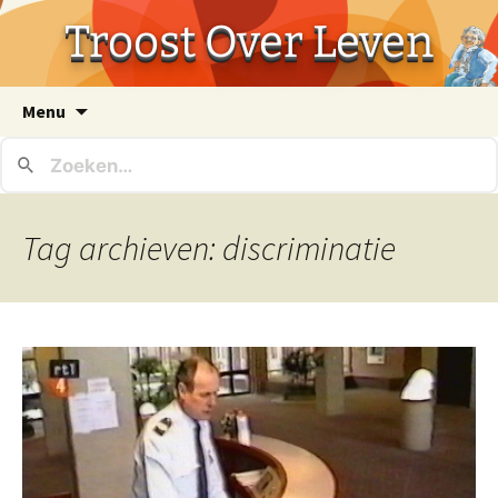
Troost Over Leven
Ga
Menu
naar
de
inhoud
Tag archieven: discriminatie