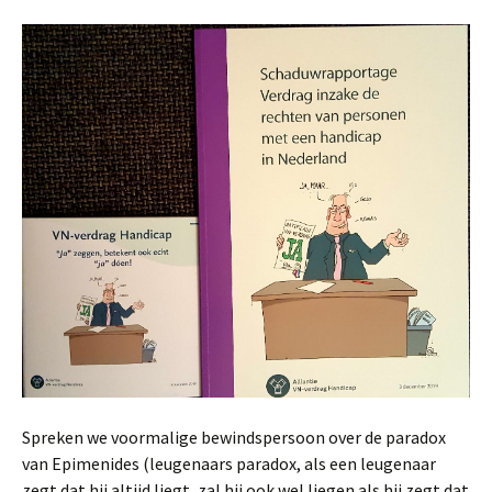
Spreken we voormalige bewindspersoon over de paradox
van Epimenides (leugenaars paradox, als een leugenaar
zegt dat hij altijd liegt, zal hij ook wel liegen als hij zegt dat