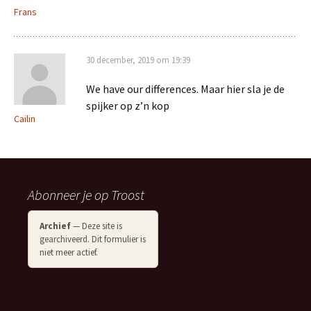
Frans
30 december, 2019 om 19:39
We have our differences. Maar hier sla je de
spijker op z’n kop
Cailin
Abonneer je op Troost
Archief
— Deze site is
gearchiveerd. Dit formulier is
niet meer actief.