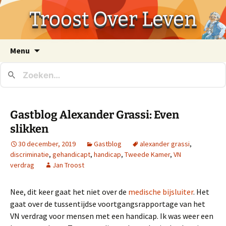
Troost Over Leven
Ga
Menu
naar
de
inhoud
Gastblog Alexander Grassi: Even
slikken
30 december, 2019
Gastblog
alexander grassi
,
discriminatie
,
gehandicapt
,
handicap
,
Tweede Kamer
,
VN
verdrag
Jan Troost
Nee, dit keer gaat het niet over de
medische bijsluiter
. Het
gaat over de tussentijdse voortgangsrapportage van het
VN verdrag voor mensen met een handicap. Ik was weer een