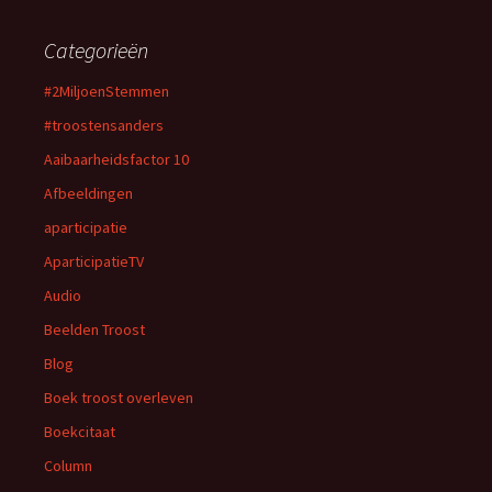
Categorieën
#2MiljoenStemmen
#troostensanders
Aaibaarheidsfactor 10
Afbeeldingen
aparticipatie
AparticipatieTV
Audio
Beelden Troost
Blog
Boek troost overleven
Boekcitaat
Column