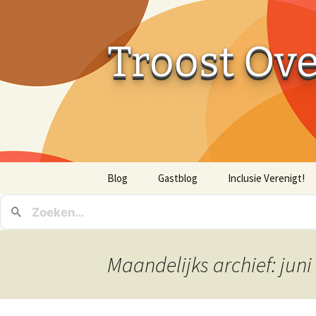
Troost Ov
Ga
Blog
Gastblog
Inclusie Verenigt!
naar
de
inhoud
Maandelijks archief: juni