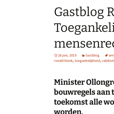
Gastblog R
Toegankel
mensenre
28 juni, 2019
Gastblog
am
ronald blonk
,
toegankelijkheid
,
validis
Minister Ollong
bouwregels aan t
toekomst alle wo
worden.