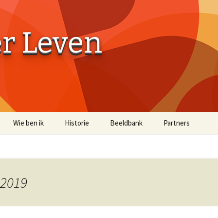
er Leven
Wie ben ik
Historie
Beeldbank
Partners
Aaibaarheidsfactor 10
Aaibaarheidsfacto
Terug naar de Bossen
Terug naar de Bo
(off-site)
 2019
Historische Beelden
Beelden Troost