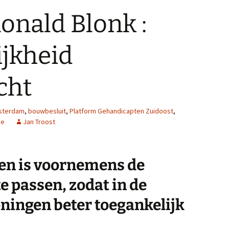
onald Blonk :
ijkheid
cht
sterdam
,
bouwbesluit
,
Platform Gehandicapten Zuidoost
,
me
Jan Troost
ren is voornemens de
e passen, zodat in de
ningen beter toegankelijk