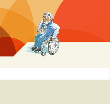
r 10
ssen