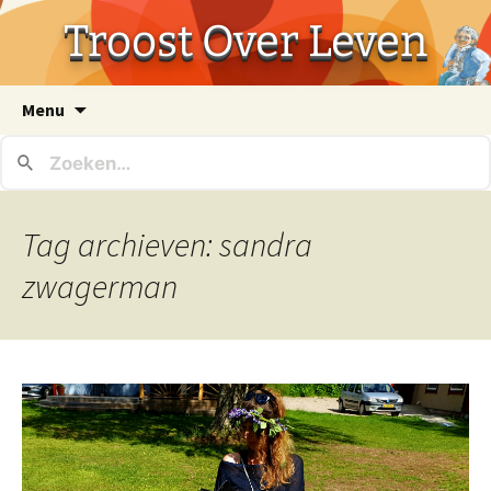
Troost Over Leven
Ga
Menu
naar
de
inhoud
Tag archieven: sandra
zwagerman