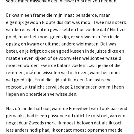
september misschien een nieuwe rolstoel zou hebben.
Er kwam een frame die mijn maat benaderde, maar
eigenlijk gewoon klopte dus dat was mooi. Twee man sterk
werden er wielmaten gewisseld en hoe voelde dat? Niet zo
goed, maar het moet goed zijn, er verdween er één in de
opslag en kwam er uit met andere wielmaten. Dat was
beter, en je krijgt ook een goed kussen in de juiste dikte en
maat en even kijken of de voorwielen wellicht verwisseld
moeten worden. Even de balans voelen….wil je die of die
remmen, oké dan wisselen we toch even, want het moet
wel goed zijn. En al die tijd zat ik in een fantastische
rolstoel, ultralicht terwijl deze 2 techneuten om mij heen
liepen en onderdelen verwisselden.
Na zo’n anderhalf uur, want de Freewheel werd ook passend
gemaakt, had ik een passende ultralichte rolstoel, van een
nogal duur Zweeds merk. Ik moest beloven dat als ik toch
iets anders nodig had, ik contact moest opnemen met de