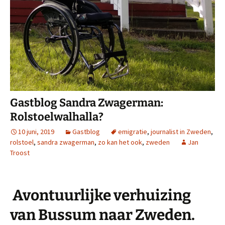
Gastblog Sandra Zwagerman:
Rolstoelwalhalla?
10 juni, 2019
Gastblog
emigratie
,
journalist in Zweden
,
rolstoel
,
sandra zwagerman
,
zo kan het ook
,
zweden
Jan
Troost
Avontuurlijke verhuizing
van Bussum naar Zweden.