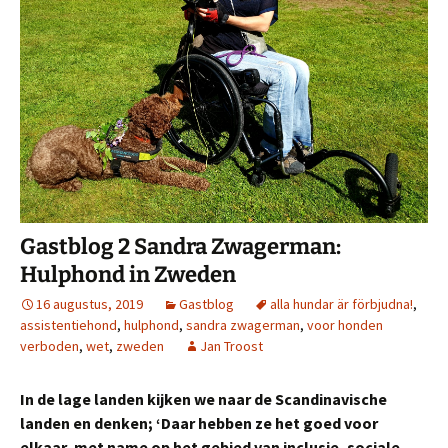
Gastblog 2 Sandra Zwagerman:
Hulphond in Zweden
16 augustus, 2019
Gastblog
alla hundar är förbjudna!
,
assistentiehond
,
hulphond
,
sandra zwagerman
,
voor honden
verboden
,
wet
,
zweden
Jan Troost
In de lage landen kijken we naar de Scandinavische
landen en denken; ‘Daar hebben ze het goed voor
elkaar, met name op het gebied van inclusie, sociale