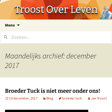
Troost Over Leven
Ga
Menu
naar
de
inhoud
Maandelijks archief: december
2017
Broeder Tuck is niet meer onder ons!
19 december, 2017
Blog
broeder tuck
Jan Troost