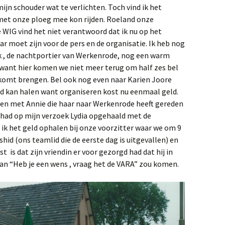
jn schouder wat te verlichten. Toch vind ik het
 met onze ploeg mee kon rijden. Roeland onze
 WIG vind het niet verantwoord dat ik nu op het
ar moet zijn voor de pers en de organisatie. Ik heb nog
k , de nachtportier van Werkenrode, nog een warm
 want hier komen we niet meer terug om half zes bel
n komt brengen. Bel ook nog even naar Karien Joore
eld kan halen want organiseren kost nu eenmaal geld.
amen met Annie die haar naar Werkenrode heeft gereden
 had op mijn verzoek Lydia opgehaald met de
 ik het geld ophalen bij onze voorzitter waar we om 9
id (ons teamlid die de eerste dag is uitgevallen) en
st is dat zijn vriendin er voor gezorgd had dat hij in
n “Heb je een wens , vraag het de VARA” zou komen.