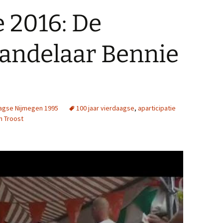
 2016: De
wandelaar Bennie
agse Nijmegen 1995
100 jaar vierdaagse
,
aparticipatie
n Troost