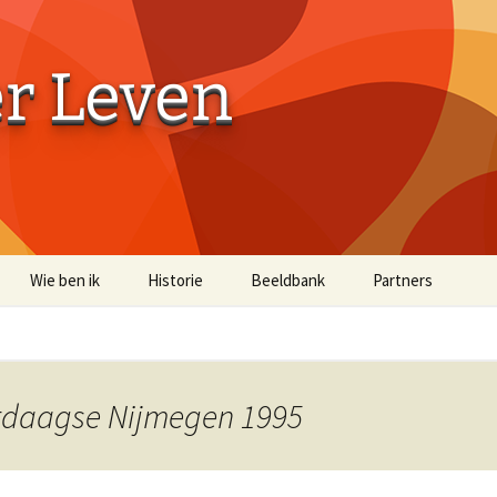
er Leven
Wie ben ik
Historie
Beeldbank
Partners
Aaibaarheidsfactor 10
Aaibaarheidsfacto
Terug naar de Bossen
Terug naar de Bo
(off-site)
erdaagse Nijmegen 1995
Historische Beelden
Beelden Troost