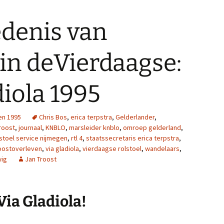
edenis van
 in deVierdaagse:
diola 1995
en 1995
Chris Bos
,
erica terpstra
,
Gelderlander
,
troost
,
journaal
,
KNBLO
,
marsleider knblo
,
omroep gelderland
,
lstoel service nijmegen
,
rtl 4
,
staatssecretaris erica terpstra
,
oostoverleven
,
via gladiola
,
vierdaagse rolstoel
,
wandelaars
,
ig
Jan Troost
Via Gladiola!