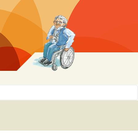
r 10
ssen