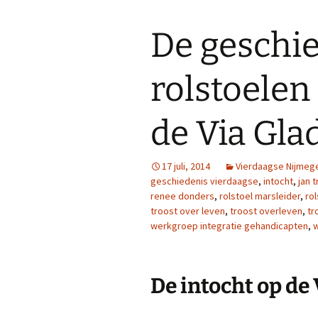
De geschi
rolstoelen
de Via Gla
17 juli, 2014
Vierdaagse Nijmeg
geschiedenis vierdaagse
,
intocht
,
jan 
renee donders
,
rolstoel marsleider
,
ro
troost over leven
,
troost overleven
,
tr
werkgroep integratie gehandicapten
,
w
De intocht op de 