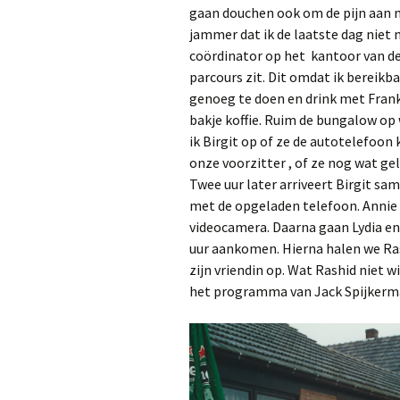
gaan douchen ook om de pijn aan mi
jammer dat ik de laatste dag niet
coördinator op het kantoor van de
parcours zit. Dit omdat ik bereikba
genoeg te doen en drink met Fran
bakje koffie. Ruim de bungalow op
ik Birgit op of ze de autotelefoo
onze voorzitter , of ze nog wat g
Twee uur later arriveert Birgit s
met de opgeladen telefoon. Annie
videocamera. Daarna gaan Lydia en
uur aankomen. Hierna halen we Rash
zijn vriendin op. Wat Rashid niet wi
het programma van Jack Spijkerma