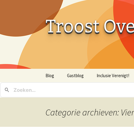
Troost Ov
Ga
Blog
Gastblog
Inclusie Verenigt!
naar
de
inhoud
Categorie archieven: Vi