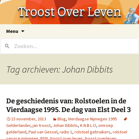
Troost Over Leven
Ga
Menu
naar
de
inhoud
Tag archieven: Johan Dibbits
De geschiedenis van: Rolstoelen in de
Vierdaagse 1995. De dag van Elst Deel 3
15 november, 2013
Blog
,
Vierdaagse Nijmegen 1995
Gelderlander
,
jan troost
,
Johan Dibbits
,
K.N.B.L.O
,
omroep
gelderland
,
Paul van Gessel
,
radio 1
,
rolstoel gebruikers
,
rolstoel
service nijmegen
,
RSN
,
troost over leven
,
troost overleven
,