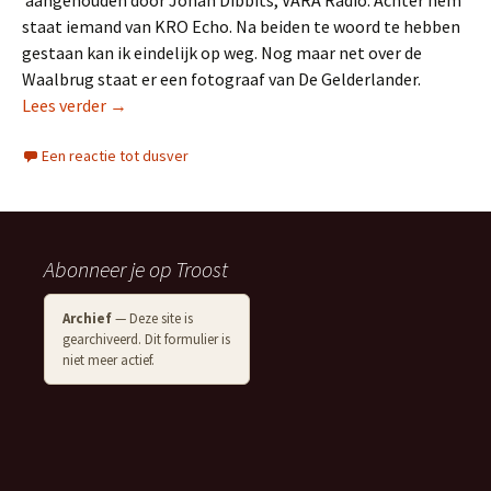
aangehouden door Johan Dibbits, VARA Radio. Achter hem
staat iemand van KRO Echo. Na beiden te woord te hebben
gestaan kan ik eindelijk op weg. Nog maar net over de
Waalbrug staat er een fotograaf van De Gelderlander.
De geschiedenis van: Rolstoelen in de Vierdaagse 19
Lees verder
→
Een reactie tot dusver
Abonneer je op Troost
Archief
— Deze site is
gearchiveerd. Dit formulier is
niet meer actief.