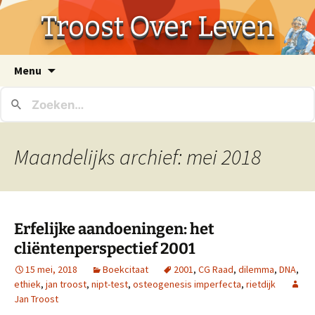
Troost Over Leven
Ga
Menu
naar
de
inhoud
Maandelijks archief: mei 2018
Erfelijke aandoeningen: het
cliëntenperspectief 2001
15 mei, 2018
Boekcitaat
2001
,
CG Raad
,
dilemma
,
DNA
,
ethiek
,
jan troost
,
nipt-test
,
osteogenesis imperfecta
,
rietdijk
Jan Troost