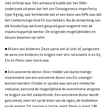
niet erfelijk was. Het antwoord luidde dat het DNA-
onderzoek uitwees dat het om Osteogenesis imperfecta
type 4 ging, wat betekende dat er een kans van 50% was dat
het toekomstige kind OI zou hebben. Na de verwerking van
die boodschap werd een gesprek gearrangeerd met de
maatschappelijk werker. De volgende mogelijkheden en
keuzes kwamen op tafel:
■ Afzien van kinderen. Deze optie viel al snel af, aangezien
de wens om kinderen te krijgen niet iets rationeels is en bij
Els en Peter zeer sterk was.
■ Een anonieme donor. Door middel van kunstmatige
inseminatie van een anonieme donor zou Els zwanger
kunnen worden. Omdat er sprake was van een medische
indicatie, bestond de mogelijkheid de inseminatie vergoed
te krijgen via het ziekenfonds. Een anonieme donor wordt
gescreend, men let op de kleur van de ogen, de huidskleur
en de lengte. Dit laatste is lastig, want Peter is maar 148