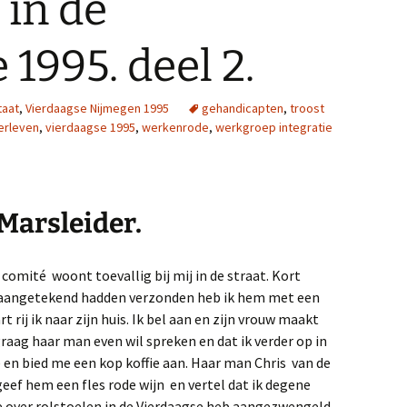
 in de
 1995. deel 2.
taat
,
Vierdaagse Nijmegen 1995
gehandicapten
,
troost
erleven
,
vierdaagse 1995
,
werkenrode
,
werkgroep integratie
 Marsleider.
comité woont toevallig bij mij in de straat. Kort
.O aangetekend hadden verzonden heb ik hem met een
 rij ik naar zijn huis. Ik bel aan en zijn vrouw maakt
 graag haar man even wil spreken en dat ik verder op in
en bied me een kop koffie aan. Haar man Chris van de
geef hem een fles rode wijn en vertel dat ik degene
e over rolstoelen in de Vierdaagse heb aangezwengeld.