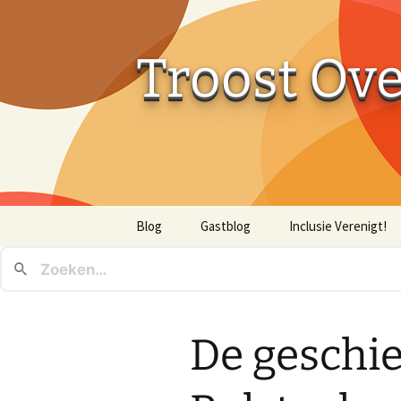
Troost Ov
Ga
Blog
Gastblog
Inclusie Verenigt!
naar
de
inhoud
De geschie