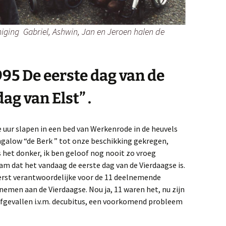
niging Gabriel, Ashwin, Jan en Jeroen halen de
1995
De eerste dag van de
ag van Elst” .
ie uur slapen in een bed van Werkenrode in de heuvels
galow “de Berk ” tot onze beschikking gekregen,
 het donker, ik ben geloof nog nooit zo vroeg
m dat het vandaag de eerste dag van de Vierdaagse is.
eerst verantwoordelijke voor de 11 deelnemende
lnemen aan de Vierdaagse. Nou ja, 11 waren het, nu zijn
afgevallen i.v.m. decubitus, een voorkomend probleem