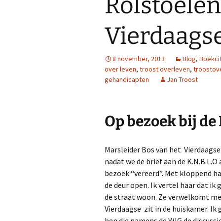
Rolstoelen
Vierdaagse
8 november, 2013
Blog
,
Boekci
over leven
,
troost overleven
,
troostov
gehandicapten
Jan Troost
Op bezoek bij de
Marsleider Bos van het Vierdaagse 
nadat we de brief aan de K.N.B.L
bezoek “vereerd”. Met kloppend hart
de deur open. Ik vertel haar dat ik
de straat woon. Ze verwelkomt me 
Vierdaagse zit in de huiskamer. Ik 
ben die namens de WIG de discussi