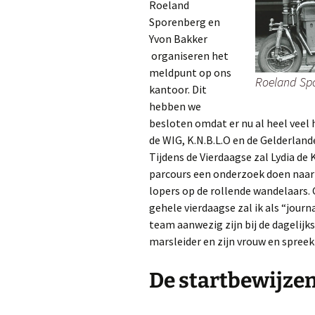
Roeland
Sporenberg en
Yvon Bakker
organiseren het
meldpunt op ons
Roeland Sp
kantoor. Dit
hebben we
besloten omdat er nu al heel veel h
de WIG, K.N.B.L.O en de Gelderlan
Tijdens de Vierdaagse zal Lydia de 
parcours een onderzoek doen naar 
lopers op de rollende wandelaars.
gehele vierdaagse zal ik als “jour
team aanwezig zijn bij de dagelijk
marsleider en zijn vrouw en spreek
De startbewijzen