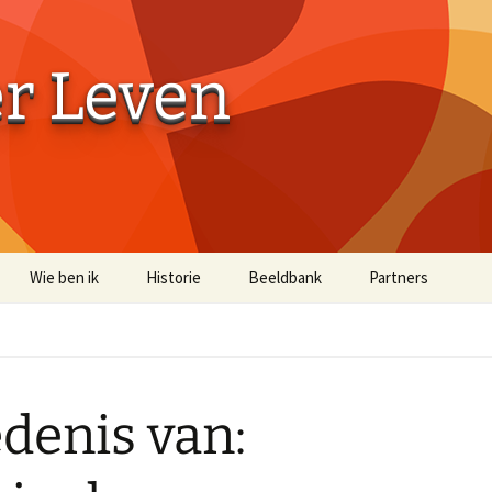
er Leven
Wie ben ik
Historie
Beeldbank
Partners
Aaibaarheidsfactor 10
Aaibaarheidsfacto
Terug naar de Bossen
Terug naar de Bo
(off-site)
denis van:
Historische Beelden
Beelden Troost