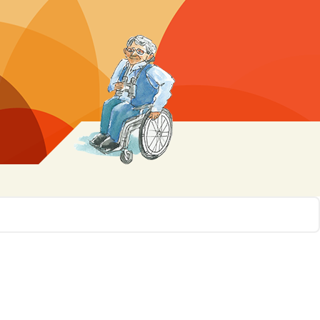
r 10
ssen