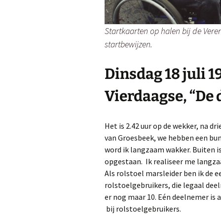
Startkaarten op halen bij de Vere
startbewijzen.
Dins
dag 18 juli 
Vierdaagse, “De d
Het is 2.42 uur op de wekker, na dr
van Groesbeek, we hebben een bun
word ik langzaam wakker. Buiten is
opgestaan. Ik realiseer me langzaa
Als rolstoel marsleider ben ik de 
rolstoelgebruikers, die legaal dee
er nog maar 10. Eén deelnemer is 
bij rolstoelgebruikers.