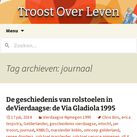
Troost Over Leven
Ga
Menu
naar
de
inhoud
Tag archieven: journaal
De geschiedenis van rolstoelen in
deVierdaagse: de Via Gladiola 1995
17 juli, 2014
Vierdaagse Nijmegen 1995
Chris Bos
,
erica
terpstra
,
Gelderlander
,
geschiedenis vierdaagse
,
intocht
,
jan
troost
,
journaal
,
KNBLO
,
marsleider knblo
,
omroep gelderland
,
renee donders
,
rolstoel marsleider
,
rolstoel service nijmegen
,
rtl 4
,