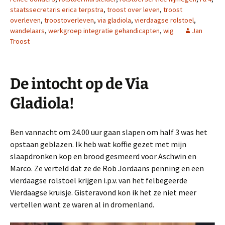
staatssecretaris erica terpstra
,
troost over leven
,
troost
overleven
,
troostoverleven
,
via gladiola
,
vierdaagse rolstoel
,
wandelaars
,
werkgroep integratie gehandicapten
,
wig
Jan
Troost
De intocht op de Via
Gladiola!
Ben vannacht om 24.00 uur gaan slapen om half 3 was het
opstaan geblazen. Ik heb wat koffie gezet met mijn
slaapdronken kop en brood gesmeerd voor Aschwin en
Marco. Ze verteld dat ze de Rob Jordaans penning en een
vierdaagse rolstoel krijgen i.p.v. van het felbegeerde
Vierdaagse kruisje. Gisteravond kon ik het ze niet meer
vertellen want ze waren al in dromenland.