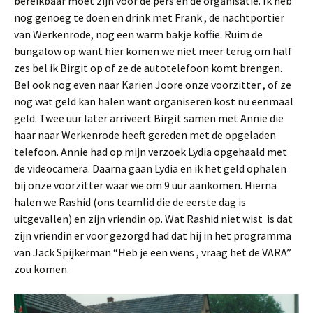
bereikbaar moet zijn voor de pers en de organisatie. Ik heb
nog genoeg te doen en drink met Frank , de nachtportier
van Werkenrode, nog een warm bakje koffie. Ruim de
bungalow op want hier komen we niet meer terug om half
zes bel ik Birgit op of ze de autotelefoon komt brengen.
Bel ook nog even naar Karien Joore onze voorzitter , of ze
nog wat geld kan halen want organiseren kost nu eenmaal
geld. Twee uur later arriveert Birgit samen met Annie die
haar naar Werkenrode heeft gereden met de opgeladen
telefoon. Annie had op mijn verzoek Lydia opgehaald met
de videocamera. Daarna gaan Lydia en ik het geld ophalen
bij onze voorzitter waar we om 9 uur aankomen. Hierna
halen we Rashid (ons teamlid die de eerste dag is
uitgevallen) en zijn vriendin op. Wat Rashid niet wist is dat
zijn vriendin er voor gezorgd had dat hij in het programma
van Jack Spijkerman “Heb je een wens , vraag het de VARA”
zou komen.