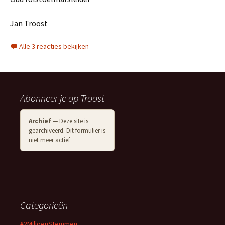
Jan Troost
Alle 3 reacties bekijken
Abonneer je op Troost
Archief
— Deze site is
gearchiveerd. Dit formulier is
niet meer actief.
Categorieën
#2MiljoenStemmen