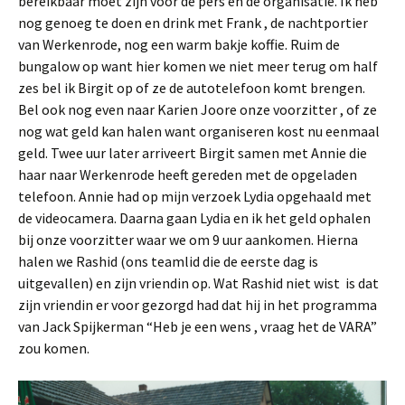
bereikbaar moet zijn voor de pers en de organisatie. Ik heb
nog genoeg te doen en drink met Frank , de nachtportier
van Werkenrode, nog een warm bakje koffie. Ruim de
bungalow op want hier komen we niet meer terug om half
zes bel ik Birgit op of ze de autotelefoon komt brengen.
Bel ook nog even naar Karien Joore onze voorzitter , of ze
nog wat geld kan halen want organiseren kost nu eenmaal
geld. Twee uur later arriveert Birgit samen met Annie die
haar naar Werkenrode heeft gereden met de opgeladen
telefoon. Annie had op mijn verzoek Lydia opgehaald met
de videocamera. Daarna gaan Lydia en ik het geld ophalen
bij onze voorzitter waar we om 9 uur aankomen. Hierna
halen we Rashid (ons teamlid die de eerste dag is
uitgevallen) en zijn vriendin op. Wat Rashid niet wist is dat
zijn vriendin er voor gezorgd had dat hij in het programma
van Jack Spijkerman “Heb je een wens , vraag het de VARA”
zou komen.