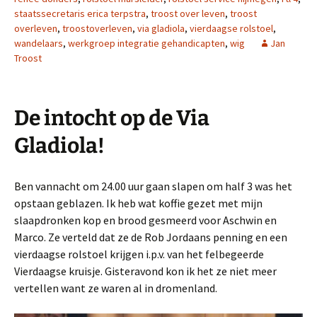
staatssecretaris erica terpstra
,
troost over leven
,
troost
overleven
,
troostoverleven
,
via gladiola
,
vierdaagse rolstoel
,
wandelaars
,
werkgroep integratie gehandicapten
,
wig
Jan
Troost
De intocht op de Via
Gladiola!
Ben vannacht om 24.00 uur gaan slapen om half 3 was het
opstaan geblazen. Ik heb wat koffie gezet met mijn
slaapdronken kop en brood gesmeerd voor Aschwin en
Marco. Ze verteld dat ze de Rob Jordaans penning en een
vierdaagse rolstoel krijgen i.p.v. van het felbegeerde
Vierdaagse kruisje. Gisteravond kon ik het ze niet meer
vertellen want ze waren al in dromenland.