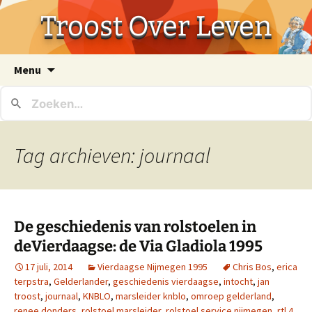
Troost Over Leven
Ga
Menu
naar
de
inhoud
Tag archieven: journaal
De geschiedenis van rolstoelen in
deVierdaagse: de Via Gladiola 1995
17 juli, 2014
Vierdaagse Nijmegen 1995
Chris Bos
,
erica
terpstra
,
Gelderlander
,
geschiedenis vierdaagse
,
intocht
,
jan
troost
,
journaal
,
KNBLO
,
marsleider knblo
,
omroep gelderland
,
renee donders
,
rolstoel marsleider
,
rolstoel service nijmegen
,
rtl 4
,