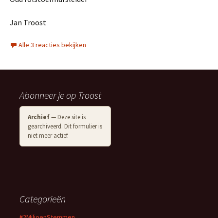
Jan Troost
Alle 3 reacties bekijken
Abonneer je op Troost
Archief
— Deze site is
gearchiveerd. Dit formulier is
niet meer actief.
Categorieën
#2MiljoenStemmen