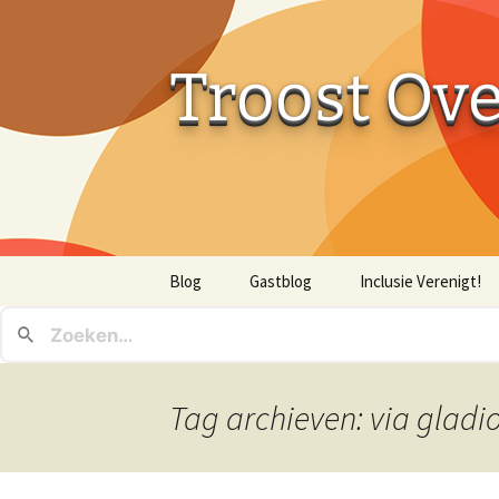
Troost Ov
Ga
Blog
Gastblog
Inclusie Verenigt!
naar
de
inhoud
Tag archieven: via gladi