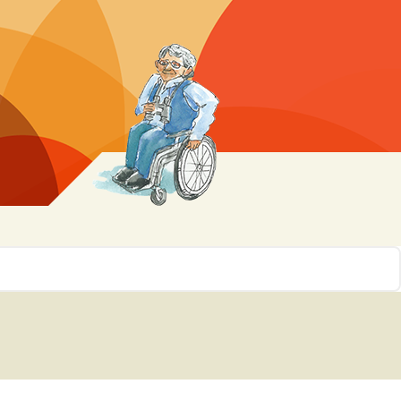
r 10
ssen