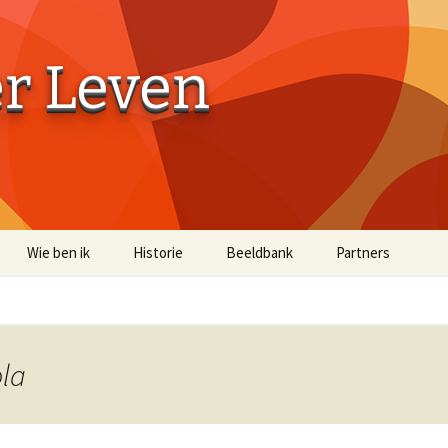
er Leven
Wie ben ik
Historie
Beeldbank
Partners
Aaibaarheidsfactor 10
Aaibaarheidsfacto
Terug naar de Bossen
Terug naar de Bo
(off-site)
ola
Historische Beelden
Beelden Troost