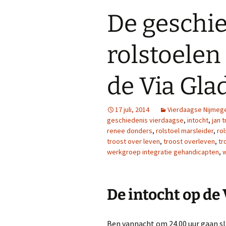
De geschi
rolstoelen
de Via Gla
17 juli, 2014
Vierdaagse Nijmeg
geschiedenis vierdaagse
,
intocht
,
jan 
renee donders
,
rolstoel marsleider
,
ro
troost over leven
,
troost overleven
,
tr
werkgroep integratie gehandicapten
,
w
De intocht op de 
Ben vannacht om 24.00 uur gaan sl