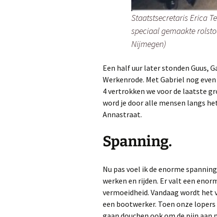
Staatstsecretaris Erica T
speciaal gemaakte rolstoe
Nijmegen)
Een half uur later stonden Guus, G
Werkenrode. Met Gabriel nog even
4 vertrokken we voor de laatste g
word je door alle mensen langs het
Annastraat.
Spanning.
Nu pas voel ik de enorme spannin
werken en rijden. Er valt een enor
vermoeidheid. Vandaag wordt het v
een bootwerker. Toen onze lopers
gaan douchen ook om de pijn aan mi