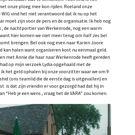
 met onze ploeg mee kon rijden. Roeland onze
 WIG vind het niet verantwoord dat ik nu op het
ar moet zijn voor de pers en de organisatie. Ik heb nog
k , de nachtportier van Werkenrode, nog een warm
 want hier komen we niet meer terug om half zes bel
n komt brengen. Bel ook nog even naar Karien Joore
eld kan halen want organiseren kost nu eenmaal geld.
amen met Annie die haar naar Werkenrode heeft gereden
 had op mijn verzoek Lydia opgehaald met de
 ik het geld ophalen bij onze voorzitter waar we om 9
id (ons teamlid die de eerste dag is uitgevallen) en
st is dat zijn vriendin er voor gezorgd had dat hij in
n “Heb je een wens , vraag het de VARA” zou komen.