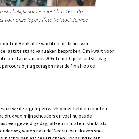
erpsta bekijkt samen met Chris Gras de
l voor onze lopers.(foto Rolstoel Service
abriel en Henk al te wachten bij de bus van
 de laatste stand van zaken besproken. Om kwart voor
rote prestatie van ons WIG-team. Op de laatste dag
 parcours bijna gedragen naar de finish op de
g waar we de afgelopen week onder hebben moeten
me druk van mijn schouders en voel nu pas de
ast een geweldige dag, alleen mijn stem klinkt als
 onderweg waren naar de Wedren ben ik even snel
jn schouder wat te verlichten. Toch vind ik het