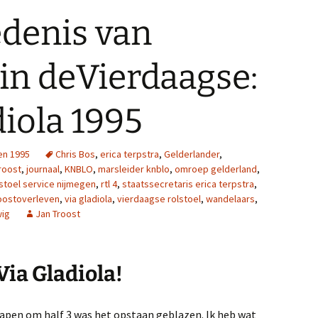
edenis van
 in deVierdaagse:
diola 1995
en 1995
Chris Bos
,
erica terpstra
,
Gelderlander
,
troost
,
journaal
,
KNBLO
,
marsleider knblo
,
omroep gelderland
,
lstoel service nijmegen
,
rtl 4
,
staatssecretaris erica terpstra
,
oostoverleven
,
via gladiola
,
vierdaagse rolstoel
,
wandelaars
,
ig
Jan Troost
Via Gladiola!
apen om half 3 was het opstaan geblazen. Ik heb wat