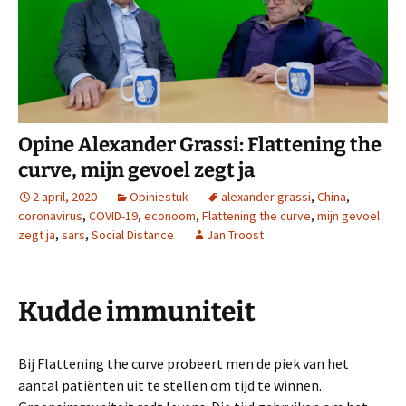
Opine Alexander Grassi: Flattening the
curve, mijn gevoel zegt ja
2 april, 2020
Opiniestuk
alexander grassi
,
China
,
coronavirus
,
COVID-19
,
econoom
,
Flattening the curve
,
mijn gevoel
zegt ja
,
sars
,
Social Distance
Jan Troost
Kudde immuniteit
Bij Flattening the curve probeert men de piek van het
aantal patiënten uit te stellen om tijd te winnen.