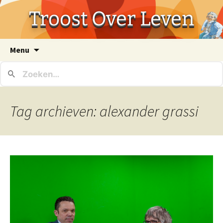
Troost Over Leven
Ga
Menu
naar
de
inhoud
Tag archieven: alexander grassi