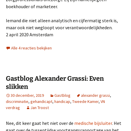
boekhouder of marketeer.
Iemand die niet alleen analytisch en cijfermatig sterk is,
maar ook niet wegloopt voor verantwoordelijkheden.
2 april 2020 Amsterdam
Alle 4 reacties bekijken
Gastblog Alexander Grassi: Even
slikken
30 december, 2019
Gastblog
alexander grassi
,
discriminatie
,
gehandicapt
,
handicap
,
Tweede Kamer
,
VN
verdrag
Jan Troost
Nee, dit keer gaat het niet over de
medische bijsluiter
. Het
gaat over de tussentijdse voortgangsrapportage van het