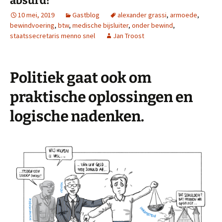
absurd!
10 mei, 2019
Gastblog
alexander grassi
,
armoede
,
bewindvoering
,
btw
,
medische bijsluiter
,
onder bewind
,
staatssecretaris menno snel
Jan Troost
Politiek gaat ook om
praktische oplossingen en
logische nadenken.