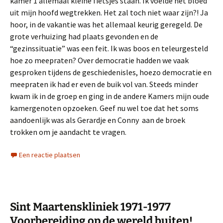
kamer 1 allemaal kleine fietsjes staan. Ik voelde het bloed
uit mijn hoofd wegtrekken. Het zal toch niet waar zijn?! Ja
hoor, in de vakantie was het allemaal keurig geregeld. De
grote verhuizing had plaats gevonden en de
“gezinssituatie” was een feit. Ik was boos en teleurgesteld
hoe zo meepraten? Over democratie hadden we vaak
gesproken tijdens de geschiedenisles, hoezo democratie en
meepraten ik had er even de buik vol van. Steeds minder
kwam ik in de groep en ging in de andere Kamers mijn oude
kamergenoten opzoeken. Geef nu wel toe dat het soms
aandoenlijk was als Gerardje en Conny aan de broek
trokken om je aandacht te vragen.
Een reactie plaatsen
Sint Maartenskliniek 1971-1977
Voorbereiding op de wereld buiten!