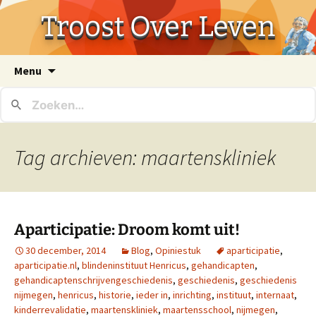
Troost Over Leven
Ga
Menu
naar
de
inhoud
Tag archieven: maartenskliniek
Aparticipatie: Droom komt uit!
30 december, 2014
Blog
,
Opiniestuk
aparticipatie
,
aparticipatie.nl
,
blindeninstituut Henricus
,
gehandicapten
,
gehandicaptenschrijvengeschiedenis
,
geschiedenis
,
geschiedenis
nijmegen
,
henricus
,
historie
,
ieder in
,
inrichting
,
instituut
,
internaat
,
kinderrevalidatie
,
maartenskliniek
,
maartensschool
,
nijmegen
,