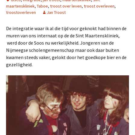
maartenskliniek
,
Taboe
,
troost over leven
,
troost overleven
,
troostoverleven
Jan Troost
De integratie waar ik al die tijd voor geknokt had binnen de
muren van ons internaat op de de Sint Maartenskliniek,
werd door de Soos nu werkelijkheid. Jongeren van de
Nijmeegse scholengemeenschap maar ook daar buiten
kwamen steeds vaker, gelokt door het goedkope bier en de
gezelligheid.