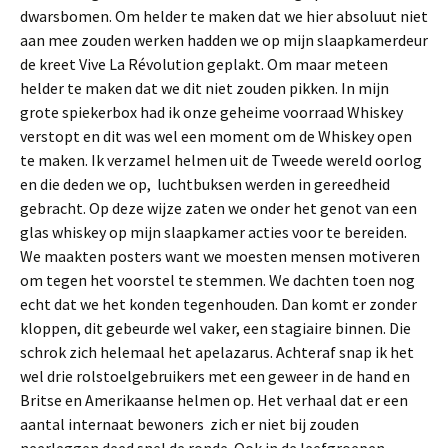
dwarsbomen. Om helder te maken dat we hier absoluut niet
aan mee zouden werken hadden we op mijn slaapkamerdeur
de kreet Vive La Révolution geplakt. Om maar meteen
helder te maken dat we dit niet zouden pikken. In mijn
grote spiekerbox had ik onze geheime voorraad Whiskey
verstopt en dit was wel een moment om de Whiskey open
te maken. Ik verzamel helmen uit de Tweede wereld oorlog
en die deden we op, luchtbuksen werden in gereedheid
gebracht. Op deze wijze zaten we onder het genot van een
glas whiskey op mijn slaapkamer acties voor te bereiden.
We maakten posters want we moesten mensen motiveren
om tegen het voorstel te stemmen. We dachten toen nog
echt dat we het konden tegenhouden. Dan komt er zonder
kloppen, dit gebeurde wel vaker, een stagiaire binnen. Die
schrok zich helemaal het apelazarus. Achteraf snap ik het
wel drie rolstoelgebruikers met een geweer in de hand en
Britse en Amerikaanse helmen op. Het verhaal dat er een
aantal internaat bewoners zich er niet bij zouden
neerleggen deed snel de ronde. Ook in de leefgroepen