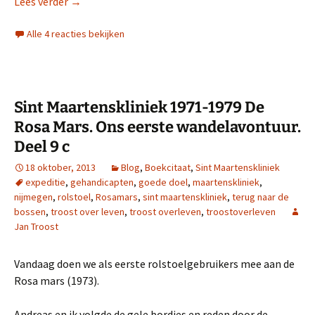
Sint Maartenskliniek 1971-1979. De Soos, drank, drug
Lees verder
→
Alle 4 reacties bekijken
Sint Maartenskliniek 1971-1979 De
Rosa Mars. Ons eerste wandelavontuur.
Deel 9 c
18 oktober, 2013
Blog
,
Boekcitaat
,
Sint Maartenskliniek
expeditie
,
gehandicapten
,
goede doel
,
maartenskliniek
,
nijmegen
,
rolstoel
,
Rosamars
,
sint maartenskliniek
,
terug naar de
bossen
,
troost over leven
,
troost overleven
,
troostoverleven
Jan Troost
Vandaag doen we als eerste rolstoelgebruikers mee aan de
Rosa mars (1973).
Andreas en ik volgde de gele bordjes en reden door de