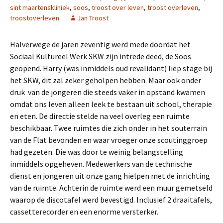
sint maartenskliniek
,
soos
,
troost over leven
,
troost overleven
,
troostoverleven
Jan Troost
Halverwege de jaren zeventig werd mede doordat het
Sociaal Kultureel Werk SKW zijn intrede deed, de Soos
geopend. Harry (was inmiddels oud revalidant) liep stage bij
het SKW, dit zal zeker geholpen hebben. Maar ook onder
druk van de jongeren die steeds vaker in opstand kwamen
omdat ons leven alleen leek te bestaan uit school, therapie
en eten. De directie stelde na veel overleg een ruimte
beschikbaar. Twee ruimtes die zich onder in het souterrain
van de Flat bevonden en waar vroeger onze scoutinggroep
had gezeten. Die was door te weinig belangstelling
inmiddels opgeheven. Medewerkers van de technische
dienst en jongeren uit onze gang hielpen met de inrichting
van de ruimte. Achterin de ruimte werd een muur gemetseld
waarop de discotafel werd bevestigd. Inclusief 2 draaitafels,
cassetterecorder en een enorme versterker.