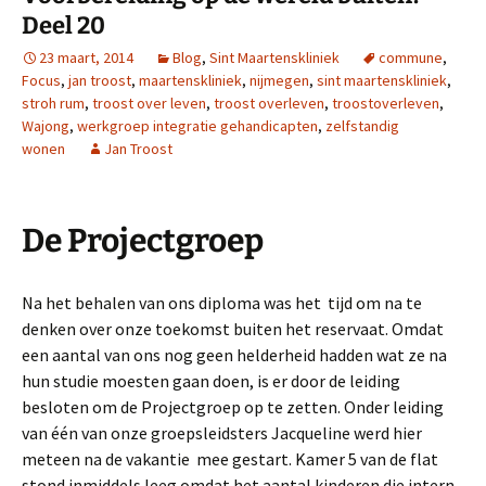
Deel 20
23 maart, 2014
Blog
,
Sint Maartenskliniek
commune
,
Focus
,
jan troost
,
maartenskliniek
,
nijmegen
,
sint maartenskliniek
,
stroh rum
,
troost over leven
,
troost overleven
,
troostoverleven
,
Wajong
,
werkgroep integratie gehandicapten
,
zelfstandig
wonen
Jan Troost
De Projectgroep
Na het behalen van ons diploma was het tijd om na te
denken over onze toekomst buiten het reservaat. Omdat
een aantal van ons nog geen helderheid hadden wat ze na
hun studie moesten gaan doen, is er door de leiding
besloten om de Projectgroep op te zetten. Onder leiding
van één van onze groepsleidsters Jacqueline werd hier
meteen na de vakantie mee gestart. Kamer 5 van de flat
stond inmiddels leeg omdat het aantal kinderen die intern