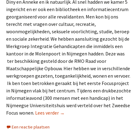
Diny en Anneke en ik natuurlijk. Al snel hadden we kamer 5
ingericht en er ook een bibliotheek en informatiecentrum
georganiseerd voor alle revalidanten. Men kon bij ons
terecht met vragen over cultuur, recreatie,
woonmogelijkheden, seksuele voorlichting, studie, beroep
en sociale zekerheid. We hebben aansluiting gezocht bij de
Werkgroep Integratie Gehandicapten die inmiddels een
kantoor in de Molenpoort in Nijmegen hadden. Deze was
ter beschikking gesteld door de RMO Raad voor
Maatschappelijke Opbouw. Hier hebben we in verschillende
werkgroepen gezeten, toegankelijkheid, wonen en vervoer.
Ik ben toen betrokken geraakt bij het eerste Focusproject
in Nijmegen vlak bij het centrum. Tijdens een drukbezochte
informatieavond (300 mensen met een handicap) in het
Nijmeegse Universiteitshuis werd verteld over het Zweedse
Sint Maartenskliniek 1971-1977 Voorb
Focus wonen.
Lees verder
→
Een reactie plaatsen