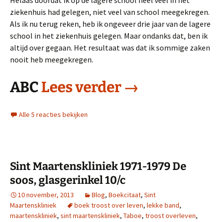
Helaas doordat ik op de lagere school heel veel in het
ziekenhuis had gelegen, niet veel van school meegekregen.
Als ik nu terug reken, heb ik ongeveer drie jaar van de lagere
school in het ziekenhuis gelegen. Maar ondanks dat, ben ik
altijd over gegaan. Het resultaat was dat ik sommige zaken
nooit heb meegekregen.
Sin Maartensk
ABC
Lees verder
→
Alle 5 reacties bekijken
Sint Maartenskliniek 1971-1979 De
soos, glasgerinkel 10/c
10 november, 2013
Blog
,
Boekcitaat
,
Sint
Maartenskliniek
boek troost over leven
,
lekke band
,
maartenskliniek
,
sint maartenskliniek
,
Taboe
,
troost overleven
,