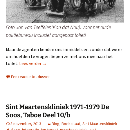
Foto Jan van Teeffelen(Kan dat Nou). Voor het oude
politiebureau inclusief aangepast toilet!
Maar de agenten kenden ons inmiddels en zonder dat we er
om hoefden te vragen liepen ze met ons mee naar het
Sint Maartenskliniek 1971-1979 De soos, gla
toilet.
Lees verder
→
Een reactie tot dusver
Sint Maartenskliniek 1971-1979 De
Soos, Taboe Deel 10/b
3 november, 2013
Blog
,
Boekcitaat
,
Sint Maartenskliniek
disco
,
integratie
,
jan troost
,
maartenskliniek
,
sint