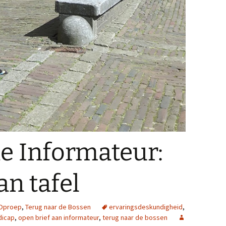
de Informateur:
an tafel
Oproep
,
Terug naar de Bossen
ervaringsdeskundigheid
,
dicap
,
open brief aan informateur
,
terug naar de bossen