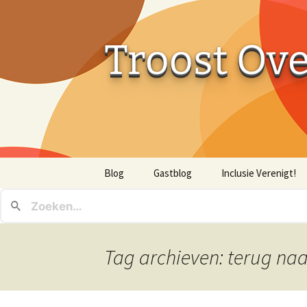
Troost Ov
Ga
Blog
Gastblog
Inclusie Verenigt!
naar
de
inhoud
Tag archieven: terug na