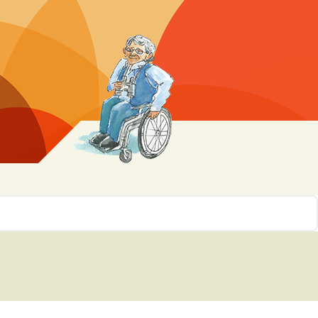
r 10
ssen