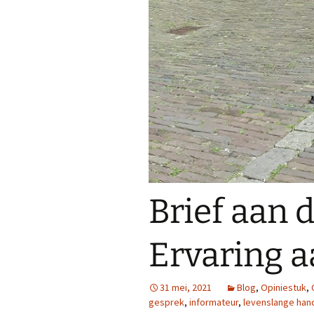
Brief aan 
Ervaring a
31 mei, 2021
Blog
,
Opiniestuk
,
gesprek
,
informateur
,
levenslange han