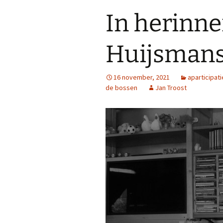
In herinne
Huijsmans
16 november, 2021
aparticipati
de bossen
Jan Troost