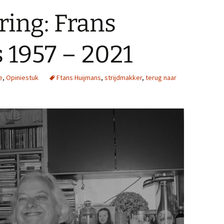
ring: Frans
 1957 – 2021
e
,
Opiniestuk
Ftans Huijmans
,
strijdmakker
,
terug naar