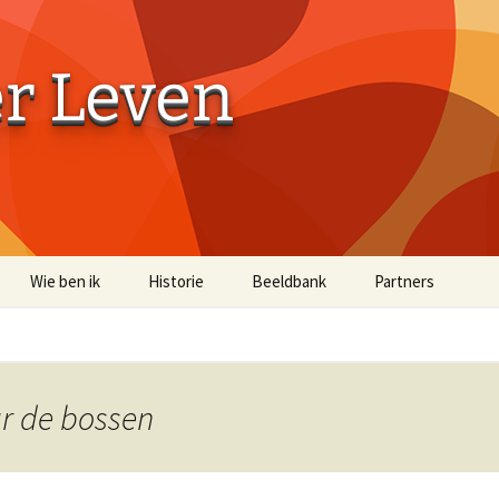
er Leven
Wie ben ik
Historie
Beeldbank
Partners
Aaibaarheidsfactor 10
Aaibaarheidsfacto
Terug naar de Bossen
Terug naar de Bo
(off-site)
ar de bossen
Historische Beelden
Beelden Troost