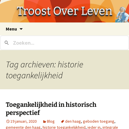
Troost Over Leven
Ga
Menu
naar
de
inhoud
Tag archieven: historie
toegankelijkheid
Toegankelijkheid in historisch
perspectief
19 januari, 2020
Blog
den haag
,
geboden toegang
,
gemeente den haag
,
historie toegankelijkheid
,
ieder in
,
integrale