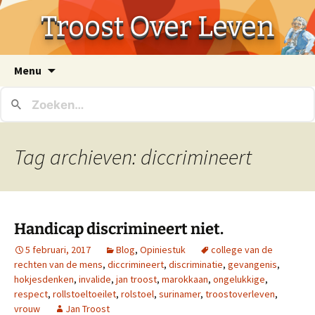
Troost Over Leven
Ga
Menu
naar
de
inhoud
Tag archieven: diccrimineert
Handicap discrimineert niet.
5 februari, 2017
Blog
,
Opiniestuk
college van de
rechten van de mens
,
diccrimineert
,
discriminatie
,
gevangenis
,
hokjesdenken
,
invalide
,
jan troost
,
marokkaan
,
ongelukkige
,
respect
,
rollstoeltoeilet
,
rolstoel
,
surinamer
,
troostoverleven
,
vrouw
Jan Troost