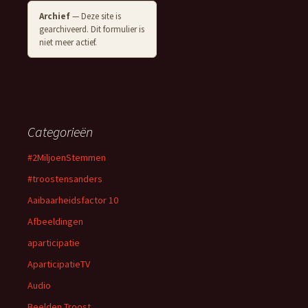
Archief
— Deze site is
gearchiveerd. Dit formulier is
niet meer actief.
Categorieën
#2MiljoenStemmen
#troostensanders
Aaibaarheidsfactor 10
Afbeeldingen
aparticipatie
AparticipatieTV
Audio
Beelden Troost