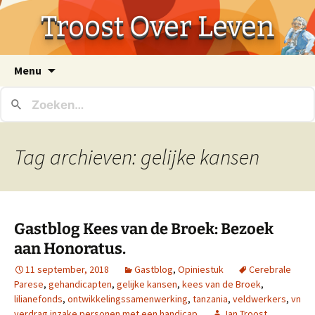
Troost Over Leven
Ga
Menu
naar
de
inhoud
Tag archieven: gelijke kansen
Gastblog Kees van de Broek: Bezoek
aan Honoratus.
11 september, 2018
Gastblog
,
Opiniestuk
Cerebrale
Parese
,
gehandicapten
,
gelijke kansen
,
kees van de Broek
,
lilianefonds
,
ontwikkelingssamenwerking
,
tanzania
,
veldwerkers
,
vn
verdrag inzake personen met een handicap
Jan Troost