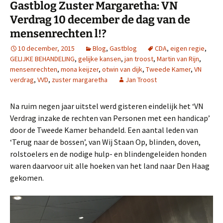
Gastblog Zuster Margaretha: VN
Verdrag 10 december de dag van de
mensenrechten l!?
10 december, 2015
Blog
,
Gastblog
CDA
,
eigen regie
,
GELIJKE BEHANDELING
,
gelijke kansen
,
jan troost
,
Martin van Rijn
,
mensenrechten
,
mona keijzer
,
otwin van dijk
,
Tweede Kamer
,
VN
verdrag
,
VVD
,
zuster margaretha
Jan Troost
Na ruim negen jaar uitstel werd gisteren eindelijk het ‘VN
Verdrag inzake de rechten van Personen met een handicap’
door de Tweede Kamer behandeld. Een aantal leden van
‘Terug naar de bossen’, van Wij Staan Op, blinden, doven,
rolstoelers en de nodige hulp- en blindengeleiden honden
waren daarvoor uit alle hoeken van het land naar Den Haag
gekomen.