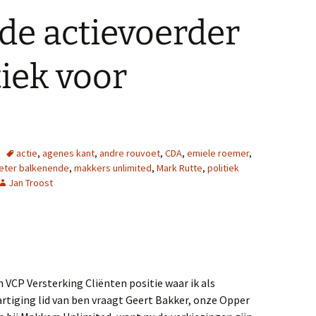
de actievoerder
tiek voor
actie
,
agenes kant
,
andre rouvoet
,
CDA
,
emiele roemer
,
eter balkenende
,
makkers unlimited
,
Mark Rutte
,
politiek
Jan Troost
CP Versterking Cliënten positie waar ik als
tiging lid van ben vraagt Geert Bakker, onze Opper