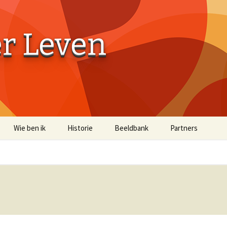
er Leven
Wie ben ik
Historie
Beeldbank
Partners
Aaibaarheidsfactor 10
Aaibaarheidsfacto
Terug naar de Bossen
Terug naar de Bo
(off-site)
Historische Beelden
Beelden Troost