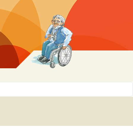
r 10
ssen