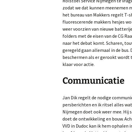
Rolstoel Service Nijmegen te vrag
zodat we dat kunnen meenemen me
het bureau van Makkers regelt T-sh
fluorescerende makkers hesjes wo
weer voorzien van nieuwe batteri
folders met de eisen van de CG Raa
naar het debat komt. Scharen, tou
geregeld gaan allemaal in de bus
beschermen als er gerookt wordt ti
klaar voor actie.
Communicatie
Jan Dik regelt de nodige communi
persberichten en ik ritsel alles wa
Nijmegen doet ook weer mee. Hij s
doet de ontwikkeling en bouw. Ac
VVD in Dudoc kan ik hem ophalen in