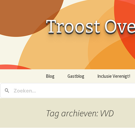
Troost Ov
Ga
Blog
Gastblog
Inclusie Verenigt!
naar
de
inhoud
Tag archieven: VVD