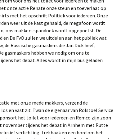
en om voor ons het toilet voor iedereen te maken
t onze actie Renate onze steun en toeverlaat op
irts met het opschrift Politiek voor iedereen. Onze
rden weer uit de kast gehaald, de megafoon wordt
jen, ons makkers spandoek wordt opgepoetst. De
d en De FvO zullen we uitdelen aan het publiek wat
w, de Russische gasmaskers die Jan Dick heeft
. De gasmaskers hebben we nodig om ons te
jdens het debat. Alles wordt in mijn bus geladen
catie met onze mede makkers, verzend de
t los en vast zit. Twan de eigenaar van Rolstoel Service
ponsort het toilet voor iedereen en Remco zijn zoon
ht november tijdens het debat in Arnhem met Rutte
clusief verlichting, trekhaak en een bord om het