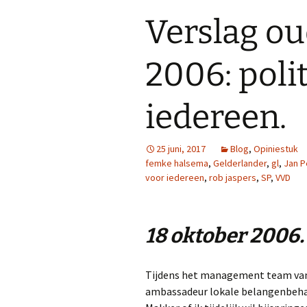
Verslag ou
2006: poli
iedereen.
25 juni, 2017
Blog
,
Opiniestuk
femke halsema
,
Gelderlander
,
gl
,
Jan P
voor iedereen
,
rob jaspers
,
SP
,
VVD
18 oktober 2006.
Tijdens het management team van V
ambassadeur lokale belangenbehar