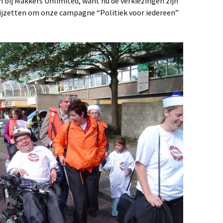
gen bij Makkers Unlimited, want nu de verkiezingen zijn
bijzetten om onze campagne “Politiek voor iedereen”