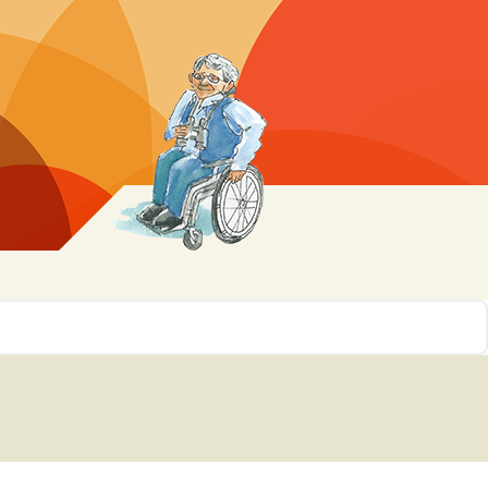
r 10
ssen