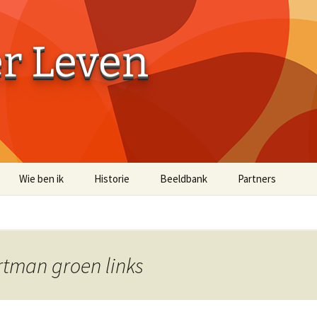
er Leven
Wie ben ik
Historie
Beeldbank
Partners
Aaibaarheidsfactor 10
Aaibaarheidsfacto
Terug naar de Bossen
Terug naar de Bo
(off-site)
rtman groen links
Historische Beelden
Beelden Troost