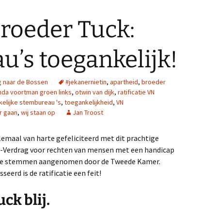
roeder Tuck:
’s toegankelijk!
g naar de Bossen
#jekanernietin
,
apartheid
,
broeder
inda voortman groen links
,
otwin van dijk
,
ratificatie VN
elijke stembureau 's
,
toegankelijkheid
,
VN
r gaan
,
wij staan op
Jan Troost
emaal van harte gefeliciteerd met dit prachtige
 VN-Verdrag voor rechten van mensen met een handicap
emene stemmen aangenomen door de Tweede Kamer.
eerd is de ratificatie een feit!
ck blij.