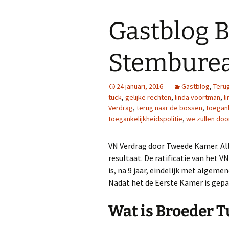
Gastblog B
Stembureau
24 januari, 2016
Gastblog
,
Teru
tuck
,
gelijke rechten
,
linda voortman
,
l
Verdrag
,
terug naar de bossen
,
toegank
toegankelijkheidspolitie
,
we zullen doo
VN Verdrag door Tweede Kamer. All
resultaat. De ratificatie van het
is, na 9 jaar, eindelijk met alg
Nadat het de Eerste Kamer is gepass
Wat is Broeder Tu