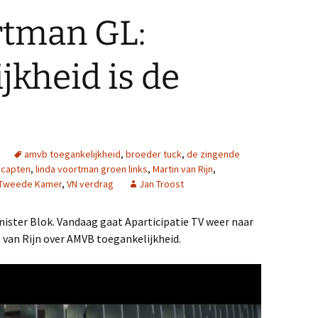
rtman GL:
jkheid is de
amvb toegankelijkheid
,
broeder tuck
,
de zingende
icapten
,
linda voortman groen links
,
Martin van Rijn
,
Tweede Kamer
,
VN verdrag
Jan Troost
ster Blok. Vandaag gaat Aparticipatie TV weer naar
van Rijn over AMVB toegankelijkheid.