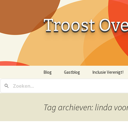
Troost Ov
Ga
Blog
Gastblog
Inclusie Verenigt!
naar
de
inhoud
Tag archieven: linda voo