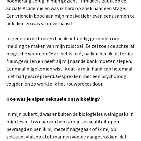
boemerang terug in mijn gezicht. Inmiddels zat ik op de
Sociale Academie en was ik hard op zoek naar een stage.
Een vriendin bood aan mijn motivatiebrieven eens samen te
bekijken en was stomverbaasd.
In geen van de brieven had ik het nodig gevonden om
melding te maken van mijn rolstoel. Ze zei toen de achteraf
magische woorden: ‘Mari het is oké’, nadien ben ik letterlijk
flauwgevallen en heeft zij mij naar de bank moeten slepen.
Eenmaal bijgekomen wist ik dat ik mijn handicap helemaal
niet had geaccepteerd. Gesprekken met een psycholoog
volgden en zo werkte ik het rouwproces door.
Hoe was je eigen seksuele ontwikkeling?
In mijn pubertijd was er buiten de biologieles weinig seks in
mijn leven. Los daarvan heb ik mijn seksualiteit open
bevraagd en ben ik bij mezelf nagegaan of ik mij op
seksueel vlak ook tot mannen voelde aangetrokken, dat