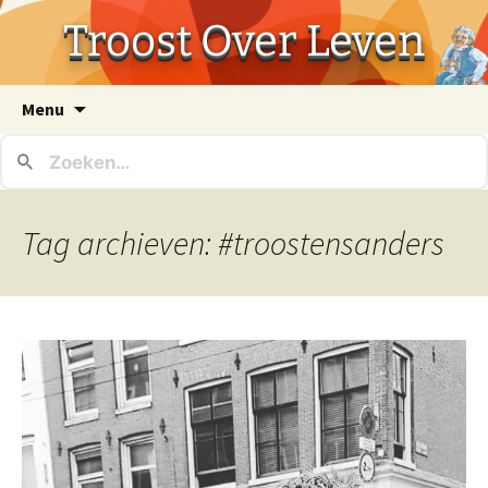
Troost Over Leven
Ga
Menu
naar
de
inhoud
Tag archieven: #troostensanders