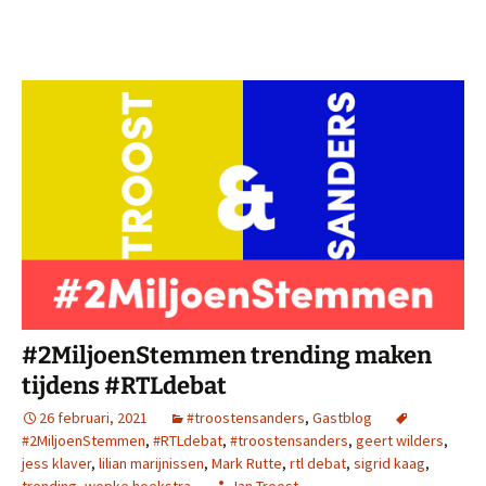
#2MiljoenStemmen trending maken
tijdens #RTLdebat
26 februari, 2021
#troostensanders
,
Gastblog
#2MiljoenStemmen
,
#RTLdebat
,
#troostensanders
,
geert wilders
,
jess klaver
,
lilian marijnissen
,
Mark Rutte
,
rtl debat
,
sigrid kaag
,
trending
,
wopke hoekstra
Jan Troost