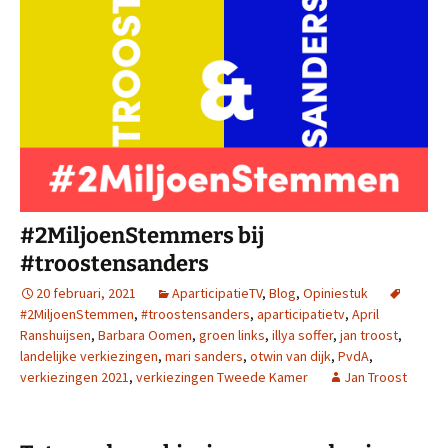
#2MiljoenStemmers bij
#troostensanders
20 februari, 2021
AparticipatieTV
,
Blog
,
Opiniestuk
#2MiljoenStemmen
,
#troostensanders
,
aparticipatietv
,
April
Ranshuijsen
,
Barbara Oomen
,
groen links
,
illya soffer
,
jan troost
,
landelijke verkiezingen
,
mari sanders
,
otwin van dijk
,
PvdA
,
verkiezingen 2021
,
verkiezingen Tweede Kamer
Jan Troost