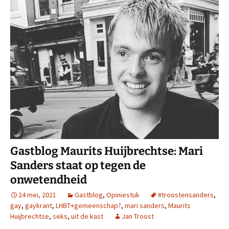
Gastblog Maurits Huijbrechtse: Mari
Sanders staat op tegen de
onwetendheid
24 mei, 2021
Gastblog
,
Opiniestuk
#troostensanders
,
gay
,
gaykrant
,
LHBT+gemeenschap?
,
mari sanders
,
Maurits
Huijbrechtse
,
seks
,
uit de kast
Jan Troost