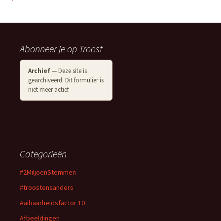
Abonneer je op Troost
Archief
— Deze site is
gearchiveerd. Dit formulier is
niet meer actief.
Categorieën
#2MiljoenStemmen
#troostensanders
Aaibaarheidsfactor 10
Afbeeldingen