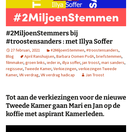
#2MiljoenStemmers bij
#troostensanders : met Illya Soffer
27 februari, 2021
#2MiljoenStemmen
,
#troostensanders
,
Blog
April Ranshuijsen
,
Barbara Oomen PvdA
,
briefstemmen
,
filmmaker
,
groen links
,
ieder in
,
illya soffer
,
jan troost
,
mari sanders
,
regisseur
,
Tweede Kamer
,
Verkiezingen
,
verkiezingen Tweede
Kamer
,
VN verdrag
,
VN verdrag hadicap
Jan Troost
Tot aan de verkiezingen voor de nieuwe
Tweede Kamer gaan Mari en Jan op de
koffie met aspirant Kamerleden.