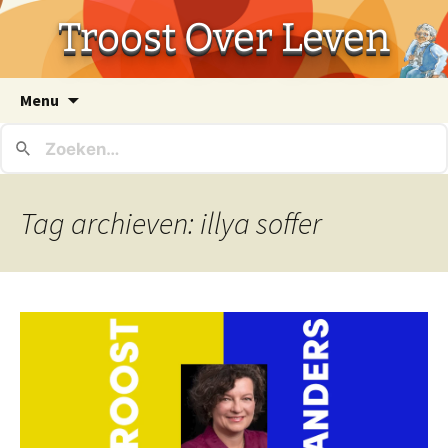
Troost Over Leven
Ga
Menu
naar
de
inhoud
Tag archieven: illya soffer