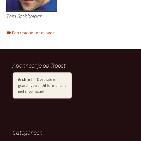
Tom Stobbelaar
Een reactie tot dusver
Abonneer je op Troost
Archief
— Deze site is
gearchiveerd. Dit formulier is
niet meer actief.
Categorieën