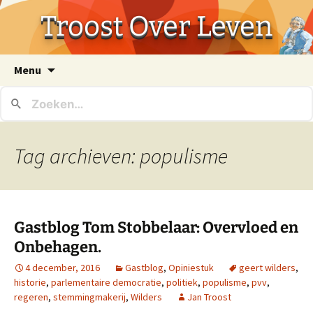
Troost Over Leven
Ga
Menu
naar
de
inhoud
Tag archieven: populisme
Gastblog Tom Stobbelaar: Overvloed en
Onbehagen.
4 december, 2016
Gastblog
,
Opiniestuk
geert wilders
,
historie
,
parlementaire democratie
,
politiek
,
populisme
,
pvv
,
regeren
,
stemmingmakerij
,
Wilders
Jan Troost