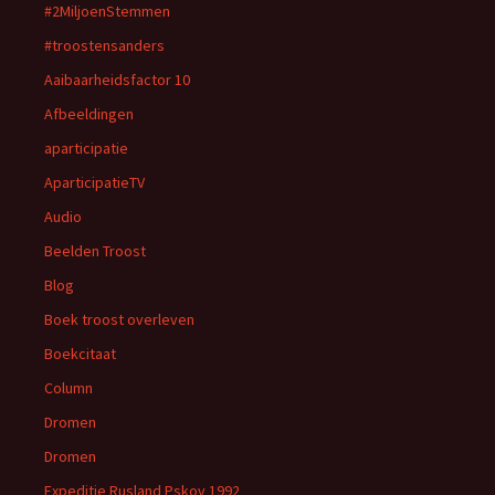
#2MiljoenStemmen
#troostensanders
Aaibaarheidsfactor 10
Afbeeldingen
aparticipatie
AparticipatieTV
Audio
Beelden Troost
Blog
Boek troost overleven
Boekcitaat
Column
Dromen
Dromen
Expeditie Rusland Pskov 1992