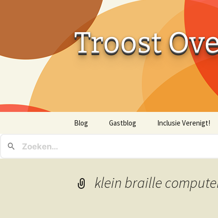
Troost Ov
Ga
Blog
Gastblog
Inclusie Verenigt!
naar
de
inhoud
klein braille compute