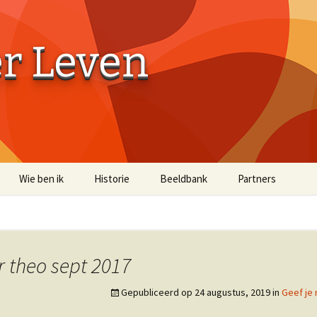
er Leven
Wie ben ik
Historie
Beeldbank
Partners
Aaibaarheidsfactor 10
Aaibaarheidsfacto
Terug naar de Bossen
Terug naar de Bo
(off-site)
r theo sept 2017
Historische Beelden
Gepubliceerd op
24 augustus, 2019
in
Geef je 
Beelden Troost