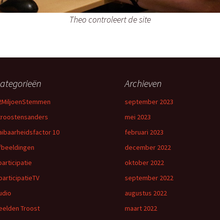
Theo controleert de site
ategorieën
Archieven
2MiljoenStemmen
september 2023
troostensanders
mei 2023
aibaarheidsfactor 10
februari 2023
fbeeldingen
december 2022
participatie
oktober 2022
participatieTV
september 2022
udio
augustus 2022
eelden Troost
maart 2022