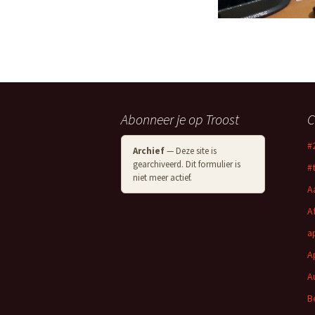
Abonneer je op Troost
C
#
Archief
— Deze site is
gearchiveerd. Dit formulier is
#
niet meer actief.
A
A
a
A
A
B