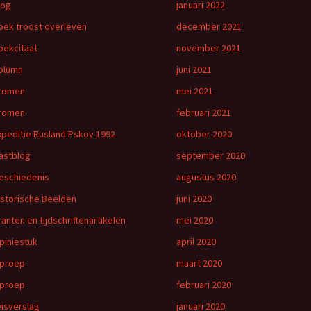
log
januari 2022
oek troost overleven
december 2021
oekcitaat
november 2021
olumn
juni 2021
romen
mei 2021
romen
februari 2021
xpeditie Rusland Pskov 1992
oktober 2020
astblog
september 2020
eschiedenis
augustus 2020
istorische Beelden
juni 2020
ranten en tijdschriftenartikelen
mei 2020
piniestuk
april 2020
proep
maart 2020
proep
februari 2020
eisverslag
januari 2020