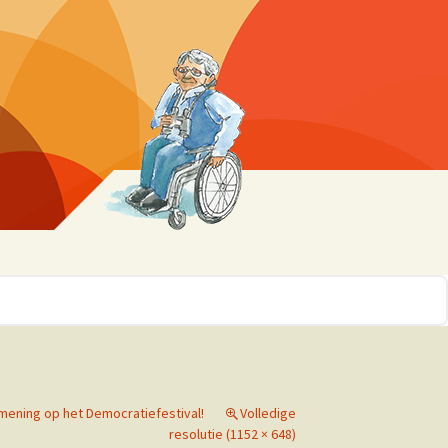
r 10
ssen
mening op het Democratiefestival!
Volledige
resolutie (1152 × 648)