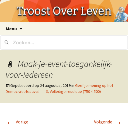
Troost Over Leven
Ga
Menu
naar
de
inhoud
Maak-je-event-toegankelijk-
voor-iedereen
Gepubliceerd op
24 augustus, 2019
in
Geef je mening op het
Democratiefestival!
Volledige resolutie (750 × 500)
←
→
Vorige
Volgende