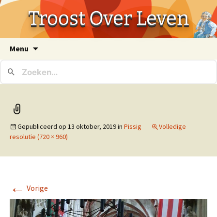
Troost Over Leven
Ga
Menu
naar
de
inhoud
Gepubliceerd op
13 oktober, 2019
in
Pissig
Volledige
resolutie (720 × 960)
←
Vorige