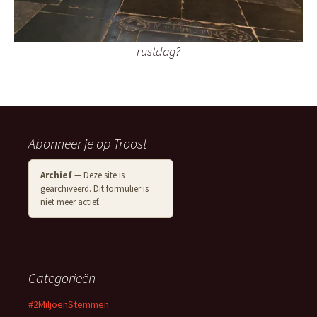
rustdag?
Abonneer je op Troost
Archief
— Deze site is
gearchiveerd. Dit formulier is
niet meer actief.
Categorieën
#2MiljoenStemmen