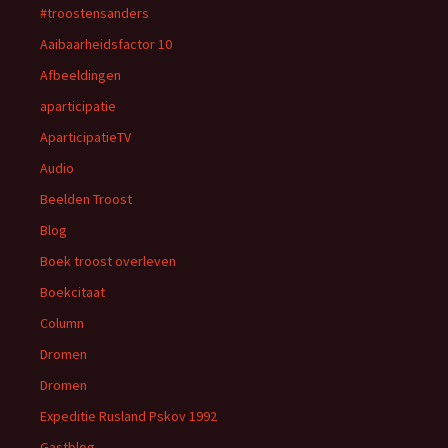
#troostensanders
Aaibaarheidsfactor 10
Afbeeldingen
aparticipatie
AparticipatieTV
Audio
Beelden Troost
Blog
Boek troost overleven
Boekcitaat
Column
Dromen
Dromen
Expeditie Rusland Pskov 1992
Gastblog