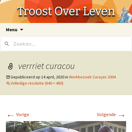
Troost Over Leven
Ga
Menu
naar
de
inhoud
verrriet curacou
Gepubliceerd op
14 april, 2020
in
Werkbezoek Curaçao 2004
Volledige resolutie (640 × 480)
←
→
Vorige
Volgende