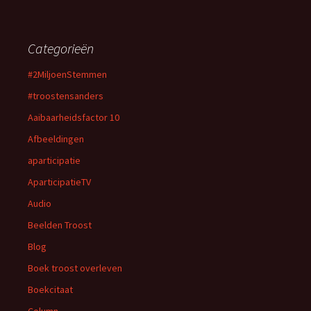
Categorieën
#2MiljoenStemmen
#troostensanders
Aaibaarheidsfactor 10
Afbeeldingen
aparticipatie
AparticipatieTV
Audio
Beelden Troost
Blog
Boek troost overleven
Boekcitaat
Column