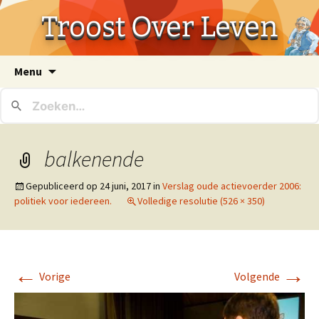
Troost Over Leven
Ga
Menu
naar
de
inhoud
balkenende
Gepubliceerd op
24 juni, 2017
in
Verslag oude actievoerder 2006:
politiek voor iedereen.
Volledige resolutie (526 × 350)
←
→
Vorige
Volgende