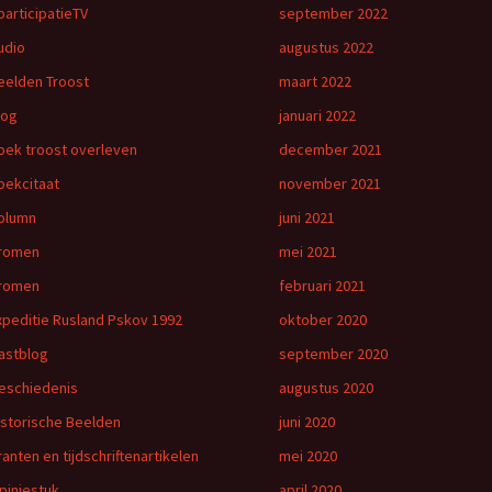
participatieTV
september 2022
udio
augustus 2022
eelden Troost
maart 2022
log
januari 2022
oek troost overleven
december 2021
oekcitaat
november 2021
olumn
juni 2021
romen
mei 2021
romen
februari 2021
xpeditie Rusland Pskov 1992
oktober 2020
astblog
september 2020
eschiedenis
augustus 2020
istorische Beelden
juni 2020
ranten en tijdschriftenartikelen
mei 2020
piniestuk
april 2020