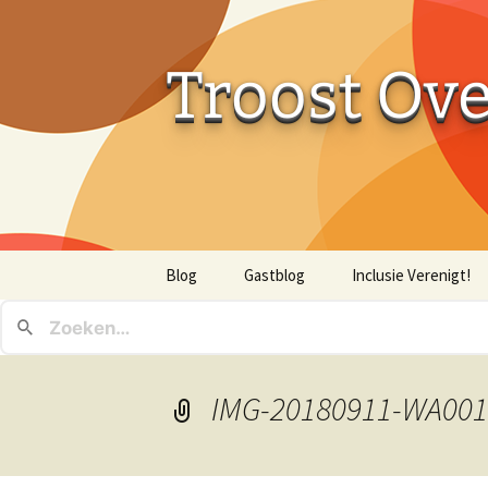
Troost Ov
Ga
Blog
Gastblog
Inclusie Verenigt!
naar
de
inhoud
IMG-20180911-WA001