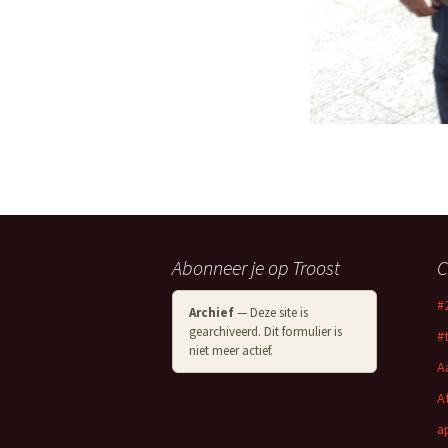
Abonneer je op Troost
C
#
Archief
— Deze site is
gearchiveerd. Dit formulier is
#
niet meer actief.
A
A
a