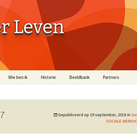
er Leven
Wie ben ik
Historie
Beeldbank
Partners
Aaibaarheidsfactor 10
Aaibaarheidsfacto
Terug naar de Bossen
Terug naar de Bo
(off-site)
7
Gepubliceerd op
29 september, 2018
in
Ga
Historische Beelden
SOCIALE WERKV
Beelden Troost