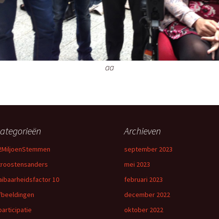
aa
ategorieën
Archieven
2MiljoenStemmen
september 2023
troostensanders
mei 2023
aibaarheidsfactor 10
februari 2023
fbeeldingen
december 2022
participatie
oktober 2022