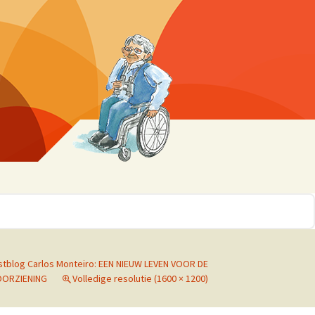
r 10
ssen
stblog Carlos Monteiro: EEN NIEUW LEVEN VOOR DE
OORZIENING
Volledige resolutie (1600 × 1200)