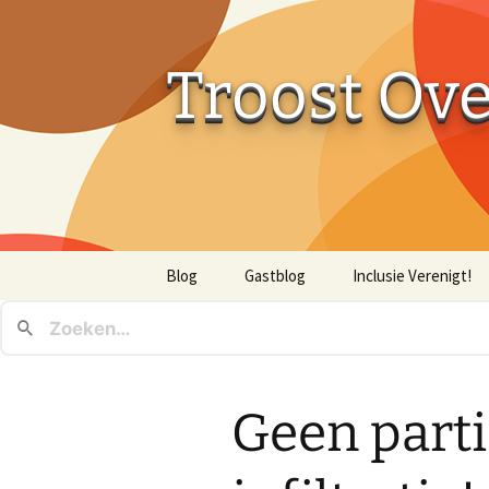
Troost Ov
Ga
Blog
Gastblog
Inclusie Verenigt!
naar
de
inhoud
Geen parti