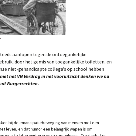
?
steeds aanlopen tegen de ontoegankelijke
ebruik, door het gemis van toegankelijke toiletten, en
nze niet-gehandicapte collega’s op school hebben
r met het VN Verdrag in het vooruitzicht denken we nu
nuit Burgerrechten.
rokken bij de emancipatiebeweging van mensen met een
 het leven, en dat humor een belangrijk wapen is om
zijn weg te laten vinden in onze samenleving. Creativiteit en