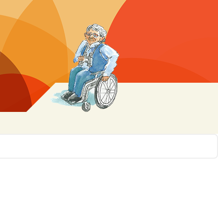
r 10
ssen