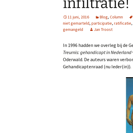
infiltratie!
11 juni, 2016
Blog
,
Column
niet gemarteld
,
participatie
,
ratificatie
gemangeld
Jan Troost
In 1996 hadden we overleg bij de 
Treurnis: gehandicapt in Nederland
Oderwald. De auteurs waren verbon
Gehandicaptenraad (nu Ieder(in)).