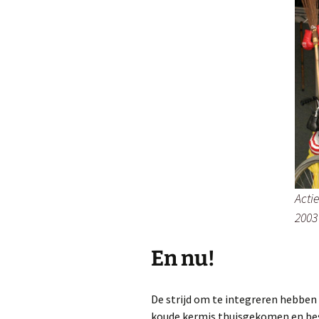
Acti
2003
En nu!
De strijd om te integreren hebben 
koude kermis thuisgekomen en bes