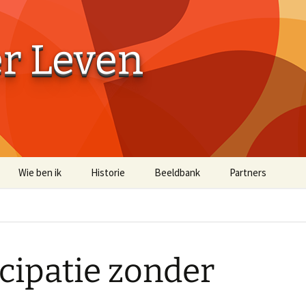
er Leven
Wie ben ik
Historie
Beeldbank
Partners
Aaibaarheidsfactor 10
Aaibaarheidsfacto
Terug naar de Bossen
Terug naar de Bo
(off-site)
cipatie zonder
Historische Beelden
Beelden Troost