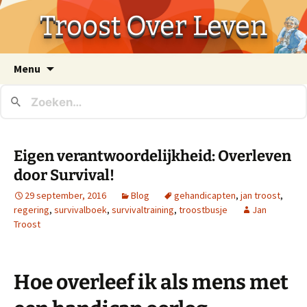
Troost Over Leven
Ga
Menu
naar
de
inhoud
Eigen verantwoordelijkheid: Overleven
door Survival!
29 september, 2016
Blog
gehandicapten
,
jan troost
,
regering
,
survivalboek
,
survivaltraining
,
troostbusje
Jan
Troost
Hoe overleef ik als mens met