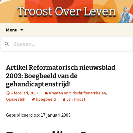
Troost Over Leven
Ga
Menu
naar
de
inhoud
Artikel Reformatorisch nieuwsblad
2003: Boegbeeld van de
gehandicaptenstrijd!
6 februari, 2017
Kranten en tijdschriftenartikelen
,
Opiniestuk
boegbeeld
Jan Troost
Gepubliceerd op:
17 januari 2003