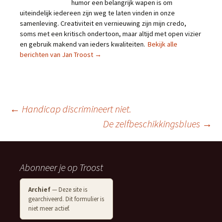
humor een belangrijk wapen is om
uiteindelijk iedereen zijn weg te laten vinden in onze
samenleving. Creativiteit en vernieuwing zijn mijn credo,
soms met een kritisch ondertoon, maar altijd met open vizier
en gebruik makend van ieders kwaliteiten.
Bekijk alle
berichten van Jan Troost
→
Berichtnavigatie
←
Handicap discrimineert niet.
De zelfbeschikkingsblues
→
Abonneer je op Troost
Archief
— Deze site is
gearchiveerd. Dit formulier is
niet meer actief.