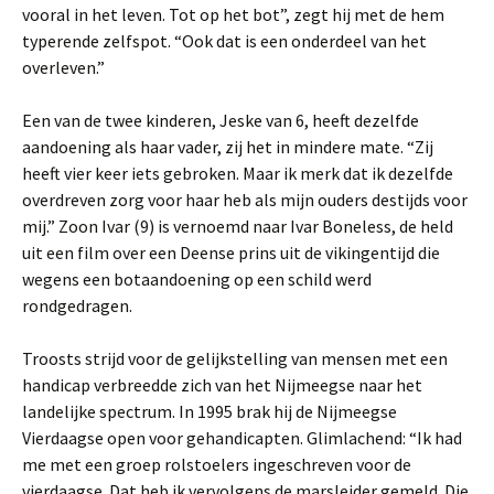
vooral in het leven. Tot op het bot”, zegt hij met de hem
typerende zelfspot. “Ook dat is een onderdeel van het
overleven.”
Een van de twee kinderen, Jeske van 6, heeft dezelfde
aandoening als haar vader, zij het in mindere mate. “Zij
heeft vier keer iets gebroken. Maar ik merk dat ik dezelfde
overdreven zorg voor haar heb als mijn ouders destijds voor
mij.” Zoon Ivar (9) is vernoemd naar Ivar Boneless, de held
uit een film over een Deense prins uit de vikingentijd die
wegens een botaandoening op een schild werd
rondgedragen.
Troosts strijd voor de gelijkstelling van mensen met een
handicap verbreedde zich van het Nijmeegse naar het
landelijke spectrum. In 1995 brak hij de Nijmeegse
Vierdaagse open voor gehandicapten. Glimlachend: “Ik had
me met een groep rolstoelers ingeschreven voor de
vierdaagse. Dat heb ik vervolgens de marsleider gemeld. Die