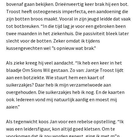
bovenaf gaan bekijken. Drieënveertig keer brak hij een bot.
Troost heeft osteogenesis imperfecta, een aandoening die
zijn botten broos maakt. Vooral in zijn jeugd leidde dat vaak
tot botbreuken. “In die tijd lag je voor een gebroken been
twee maanden in het ziekenhuis. Die passiviteit bleek later
slecht voor de botten. Zeker omdat ik tijdens
kussengevechten wel ”s opnieuw wat brak.”
Als zieke kreeg hij veel aandacht. “Ik heb een keer in het
blaadje Om Sions Wil gestaan. Zo van: Jantje Troost lijdt
aan een botziekte. Wie stuurt hem een kaart of
suikerzakjes? Daar heb ik mijn verzamelwoede aan
overgehouden. Die suikerzakjes heb ik nog. En de kaarten
ook. Iedereen vond mij natuurlijk aardig en moest mij
aaien.”
Als tegenwicht koos Jan voor een rebelse opstelling. “Ik
was een leidersfiguur, kon altijd goed kletsen. Om te
voorkomen dat ik zou worden gepest, ging ik met m”n