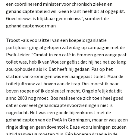
een coördinerend minister voor chronisch zieken en
gehandicaptenbeleid wil. Geen krant heeft dit al opgepikt.
Goed nieuws is blijkbaar geen nieuws”, sombert de
gehandicaptenvoorman.
Troost -als voorzitter van een koepelorganisatie
partijloos- ging afgelopen zaterdag op campagne met de
PvdA-leider. “Omdat in een café in Emmen geen aangepast
toilet was, heb ik van Wouter geëist dat hij het net zo lang
zou ophouden als ik. Dat heeft hij gedaan. Pas op het
station van Groningen was een aangepast toilet. Maar de
toiletjuffrouw zat boven aan de trap. Dus moest ik naar
boven roepen of ik de sleutel mocht. Ongelofelijk dat dit
anno 2003 nog moet. Bos realiseerde zich toen heel goed
dat er over veel gehandicaptenvoorzieningen niet is
nagedacht. Het was een goede bijeenkomst met de
gehandicapten van de PvdA in Groningen, maar er was geen
ringleiding en geen doventolk. Deze voorzieningen zouden
altijd aanwezig moeten zijn. Eén koperen draadje in de