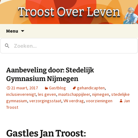
Troost Over Leven
Ga
Menu
naar
de
inhoud
Aanbeveling door: Stedelijk
Gymnasium Nijmegen
21 maart, 2017
Gastblog
gehandicapten
,
inclusieverenigt
,
les geven
,
maatschappijleer
,
nijmegen
,
stedelijke
gymnasium
,
verzorgingsstaat
,
VN verdrag
,
voorzieningen
Jan
Troost
Gastles Jan Troost: