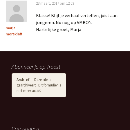
23 maart, 2017 om 12:03
Klasse! Blijf je verhaal vertellen, juist aan
jongeren. Nu nog op VMBO’s.
marja
Hartelijke groet, Marja
morskieft
Abonneer je op Troost
Archief
— Deze site is
gearchiveerd. Dit formulier is
niet meer actief.
Categorieën