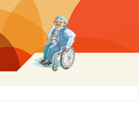
r 10
ssen