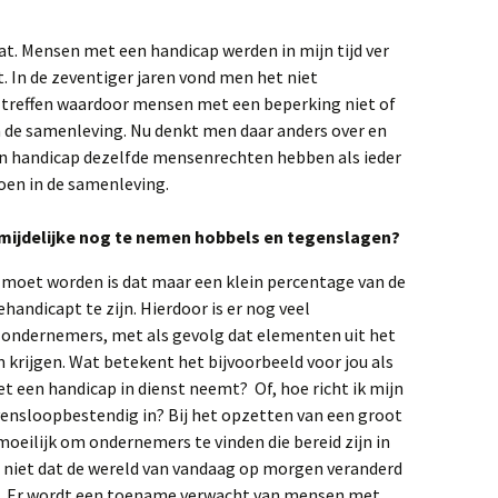
at. Mensen met een handicap werden in mijn tijd ver
 In de zeventiger jaren vond men het niet
 treffen waardoor mensen met een beperking niet of
 de samenleving. Nu denkt men daar anders over en
en handicap dezelfde mensenrechten hebben als ieder
en in de samenleving.
rmijdelijke nog te nemen hobbels en tegenslagen?
moet worden is dat maar een klein percentage van de
andicapt te zijn. Hierdoor is er nog veel
ij ondernemers, met als gevolg dat elementen uit het
krijgen. Wat betekent het bijvoorbeeld voor jou als
een handicap in dienst neemt? Of, hoe richt ik mijn
ensloopbestendig in? Bij het opzetten van een groot
moeilijk om ondernemers te vinden die bereid zijn in
s niet dat de wereld van vandaag op morgen veranderd
en. Er wordt een toename verwacht van mensen met