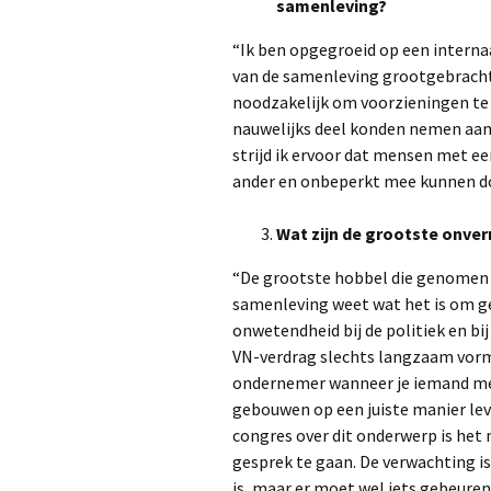
samenleving?
“Ik ben opgegroeid op een interna
van de samenleving grootgebracht.
noodzakelijk om voorzieningen te
nauwelijks deel konden nemen aan
strijd ik ervoor dat mensen met e
ander en onbeperkt mee kunnen do
Wat zijn de grootste onve
“De grootste hobbel die genomen 
samenleving weet wat het is om geh
onwetendheid bij de politiek en b
VN-verdrag slechts langzaam vorm 
ondernemer wanneer je iemand met 
gebouwen op een juiste manier lev
congres over dit onderwerp is het 
gesprek te gaan. De verwachting i
is, maar er moet wel iets gebeur