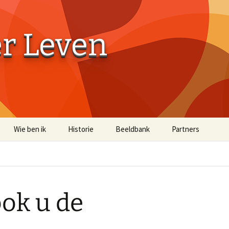
er Leven
Wie ben ik
Historie
Beeldbank
Partners
Aaibaarheidsfactor 10
Aaibaarheidsfacto
Terug naar de Bossen
Terug naar de Bo
(off-site)
ook u de
Historische Beelden
Beelden Troost