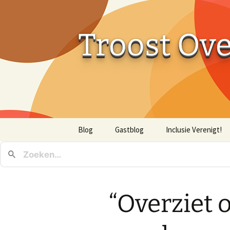
Troost Ov
Ga
Blog
Gastblog
Inclusie Verenigt!
naar
de
inhoud
“Overziet 