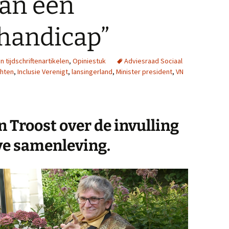
van een
 handicap”
n tijdschriftenartikelen
,
Opiniestuk
Adviesraad Sociaal
chten
,
Inclusie Verenigt
,
lansingerland
,
Minister president
,
VN
n Troost over de invulling
ve samenleving.