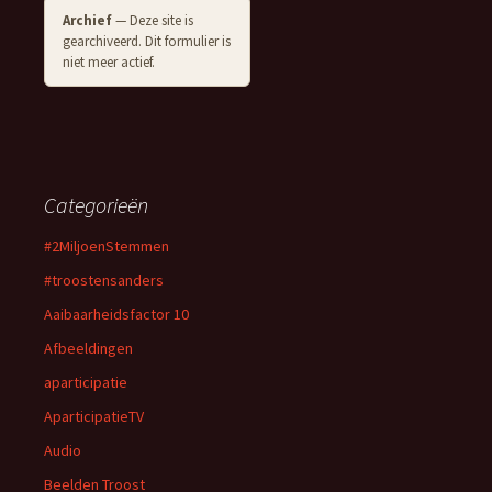
Archief
— Deze site is
gearchiveerd. Dit formulier is
niet meer actief.
Categorieën
#2MiljoenStemmen
#troostensanders
Aaibaarheidsfactor 10
Afbeeldingen
aparticipatie
AparticipatieTV
Audio
Beelden Troost