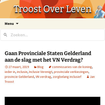
Troost Over Leven
Ga
Menu
naar
de
inhoud
Gaan Provinciale Staten Gelderland
aan de slag met het VN Verdrag?
27 maart, 2019
Blog
commissaries van de koning
,
ieder in
,
inclusie
,
Inclusie Verenigt
,
provinciale verkiezingen
,
provincie Gelderland
,
VN verdrag
,
zorgbelang inclusief
Jan
Troost