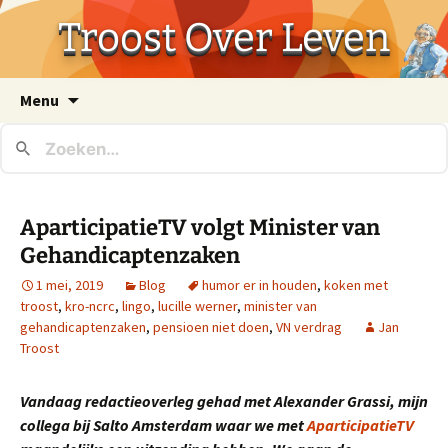
Troost Over Leven
Ga
Menu
naar
de
inhoud
AparticipatieTV volgt Minister van
Gehandicaptenzaken
1 mei, 2019
Blog
humor er in houden
,
koken met
troost
,
kro-ncrc
,
lingo
,
lucille werner
,
minister van
gehandicaptenzaken
,
pensioen niet doen
,
VN verdrag
Jan
Troost
Vandaag redactieoverleg gehad met Alexander Grassi, mijn
collega bij Salto Amsterdam waar we met
AparticipatieTV