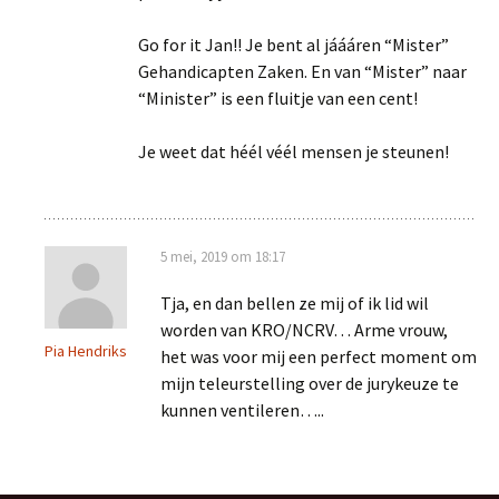
Go for it Jan!! Je bent al jáááren “Mister”
Gehandicapten Zaken. En van “Mister” naar
“Minister” is een fluitje van een cent!
Je weet dat héél véél mensen je steunen!
5 mei, 2019 om 18:17
Tja, en dan bellen ze mij of ik lid wil
worden van KRO/NCRV… Arme vrouw,
Pia Hendriks
het was voor mij een perfect moment om
mijn teleurstelling over de jurykeuze te
kunnen ventileren…..