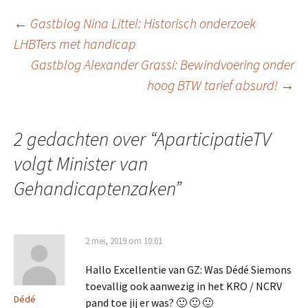
Berichtnavigatie
←
Gastblog Nina Littel: Historisch onderzoek
LHBTers met handicap
Gastblog Alexander Grassi: Bewindvoering onder
hoog BTW tarief absurd!
→
2 gedachten over “
AparticipatieTV
volgt Minister van
Gehandicaptenzaken
”
2 mei, 2019 om 10:01
Hallo Excellentie van GZ: Was Dédé Siemons
toevallig ook aanwezig in het KRO / NCRV
Dédé
pand toe jij er was? 🙂 🙂 🙂