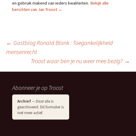
en gebruik makend van ieders kwaliteiten.
Bekijk alle
berichten van Jan Troost
→
Berichtnavigatie
←
Gastblog Ronald Blonk : Toegankelijkheid
mensenrecht
Troost waar ben je nu weer mee bezig?
→
Abonneer je op Troost
Archief
— Deze site is
gearchiveerd. Dit formulier is
niet meer actief.