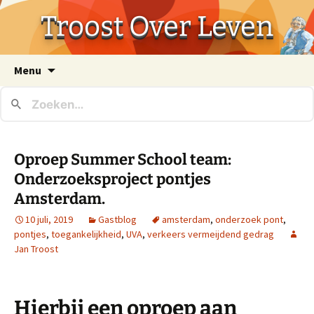
Troost Over Leven
Ga
Menu
naar
de
inhoud
Oproep Summer School team:
Onderzoeksproject pontjes
Amsterdam.
10 juli, 2019
Gastblog
amsterdam
,
onderzoek pont
,
pontjes
,
toegankelijkheid
,
UVA
,
verkeers vermeijdend gedrag
Jan Troost
Hierbij een oproep aan