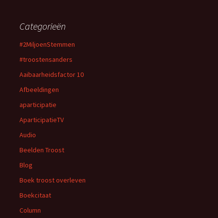
Categorieën
#2MiljoenStemmen
#troostensanders
Aaibaarheidsfactor 10
Afbeeldingen
aparticipatie
AparticipatieTV
Audio
Beelden Troost
Blog
Boek troost overleven
Boekcitaat
Column