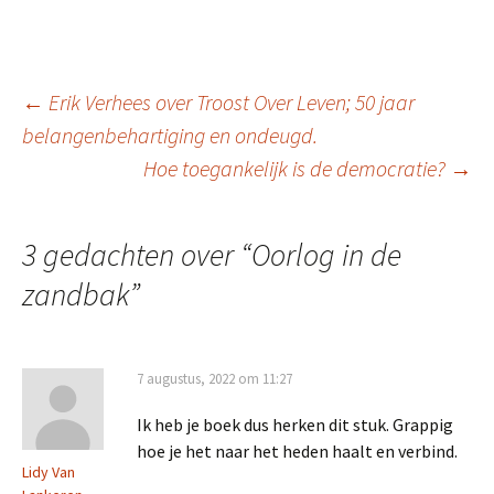
Berichtnavigatie
←
Erik Verhees over Troost Over Leven; 50 jaar
belangenbehartiging en ondeugd.
Hoe toegankelijk is de democratie?
→
3 gedachten over “
Oorlog in de
zandbak
”
7 augustus, 2022 om 11:27
Ik heb je boek dus herken dit stuk. Grappig
hoe je het naar het heden haalt en verbind.
Lidy Van