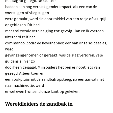
massagraf gelegd. De stuiters
hadden een nog vernietigender impact: als een van de
voertuigen of vliegtuigen
werd geraakt, werd die door middel van een rotje of vuurpijl
opgeblazen. Dit had
meestal totale vernietiging tot gevolg. Jan en ik voerden
uiteraard zelf het
commando. Zodra de bevelhebber, een van onze soldaatjes,
werd
gevangengenomen of geraakt, was de slag verloren. Vele
guldens zijn er zo
doorheen gejaagd. Mijn ouders hebben er nooit iets van
gezegd. Alleen toen er
een rookpluim uit de zandbak opsteeg, na een aanval met
naaimachineolie, werd
er wel even fronsend onze kant op gekeken.
Wereldleiders de zandbak in