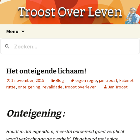
Troost Over Leven
Ga
Menu
naar
de
inhoud
Het onteigende lichaam!
1 november, 2015
Blog
eigen regie
,
jan troost
,
kabinet
rutte
,
onteigening
,
revalidatie
,
troost overleven
Jan Troost
Onteigening
:
Houdt in dat eigendom, meestal onroerend goed verplicht
wordt verkocht aan de overheid. Dit gebeurd met enige