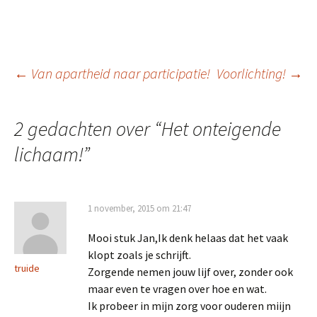
Berichtnavigatie
←
Van apartheid naar participatie!
Voorlichting!
→
2 gedachten over “
Het onteigende
lichaam!
”
1 november, 2015 om 21:47
Mooi stuk Jan,Ik denk helaas dat het vaak
klopt zoals je schrijft.
truide
Zorgende nemen jouw lijf over, zonder ook
maar even te vragen over hoe en wat.
Ik probeer in mijn zorg voor ouderen miijn