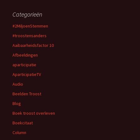
Categorieën
#2MiljoenStemmen
#troostensanders
Aaibaarheidsfactor 10
Afbeeldingen
aparticipatie
AparticipatieTV
Audio
Beelden Troost
Blog
Boek troost overleven
Boekcitaat
Column