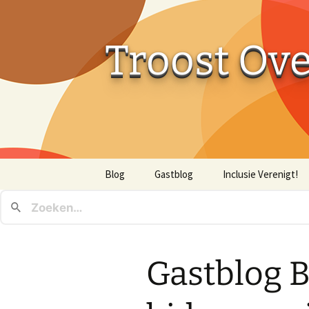
Troost Ov
Ga
Blog
Gastblog
Inclusie Verenigt!
naar
de
inhoud
Gastblog B