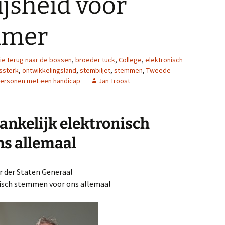
ijsheid voor
amer
ie terug naar de bossen
,
broeder tuck
,
College
,
elektronisch
sssterk
,
ontwikkelingsland
,
stembiljet
,
stemmen
,
Tweede
personen met een handicap
Jan Troost
ankelijk elektronisch
s allemaal
r der Staten Generaal
isch stemmen voor ons allemaal