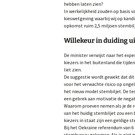
hebben laten zien?
In werkelijkheid zouden op basis v
kieswetgeving waarbij wij op kandi
opkomst ruim 2,5 miljoen stembiljet
Willekeur in duiding 
De minister verwijst naar het ex
kiezers in het buitenland die tijd
liet zien.
De suggestie wordt gewekt dat dit
voor het verwachte risico op ong
het nieuw model stembiljet. De te
een gebrek aan motivatie de negat
Waarom proeven nemen als je de res
van het huidig stembiljet zou een
kiezers in staat zijn een geldige s
Bij het Oekraïne referendum van 6 a
stembureau gekomen. Als je niet g