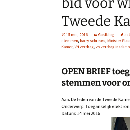
bid voor w
Tweede K
15 mei, 2016
Gastblog
act
stemmen
,
harry schreurs
,
Minister Pla
Kamer
,
VN verdrag
,
vn verdrag inzake 
OPEN BRIEF toeg
stemmen voor on
Aan: De leden van de Tweede Kame
Onderwerp: Toegankelijk elektron
Datum: 14 mei 2016