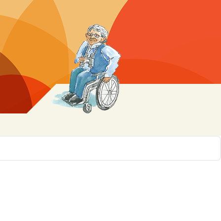
r 10
ssen