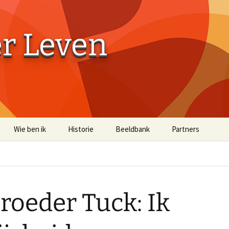
er Leven
Wie ben ik
Historie
Beeldbank
Partners
Aaibaarheidsfactor 10
Aaibaarheidsfacto
Terug naar de Bossen
Terug naar de Bo
(off-site)
roeder Tuck: Ik
Historische Beelden
Beelden Troost