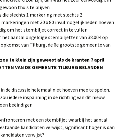
ewoon thuis te blijven.
s die slechts 1 markering met slechts 2
 2 markeringen met 30 x 80 invulmogelijkheden hoeven
ig om het stembiljet correct in te vullen.
 het aantal ongeldige stembiljetten van 38.004 op
e opkomst van Tilburg, de 6e grootste gemeente van
ou te klein zijn geweest als de kranten 7 april
LJETTEN VAN DE GEMEENTE TILBURG BELANDEN
 in de discussie helemaal niet hoeven mee te spelen.
zou iedere inspanning in de richting van dit nieuw
oen beëindigen.
confronteren met een stembiljet waarbij het aantal
estaande kandidaten verwijst, significant hoger is dan
 kandidaten verwijst?