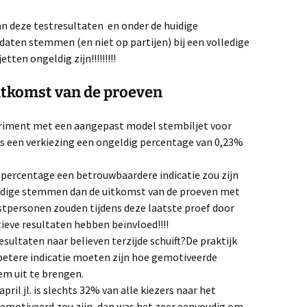
an deze testresultaten en onder de huidige
daten stemmen (en niet op partijen) bij een volledige
ten ongeldig zijn!!!!!!!!!
uitkomst van de proeven
periment met een aangepast model stembiljet voor
ens een verkiezing een ongeldig percentage van 0,23%
 percentage een betrouwbaardere indicatie zou zijn
eldige stemmen dan de uitkomst van de proeven met
stpersonen zouden tijdens deze laatste proef door
ieve resultaten hebben beïnvloed!!!!
ultaten naar believen terzijde schuift?De praktijk
 betere indicatie moeten zijn hoe gemotiveerde
tem uit te brengen.
pril jl. is slechts 32% van alle kiezers naar het
emotiveerd zou zijn, dan was het zeer eenvoudig om