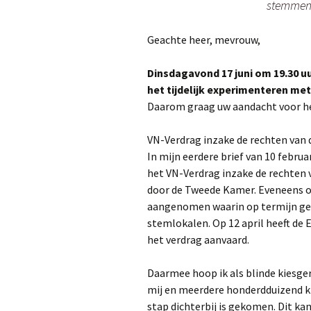
stemmen 
Geachte heer, mevrouw,
Dinsdagavond 17 juni om 19.30 u
het tijdelijk experimenteren me
Daarom graag uw aandacht voor he
VN-Verdrag inzake de rechten van
In mijn eerdere brief van 10 februar
het VN-Verdrag inzake de rechte
door de Tweede Kamer. Eveneens op
aangenomen waarin op termijn ges
stemlokalen. Op 12 april heeft de 
het verdrag aanvaard.
Daarmee hoop ik als blinde kiesge
mij en meerdere honderdduizend ki
stap dichterbij is gekomen. Dit ka