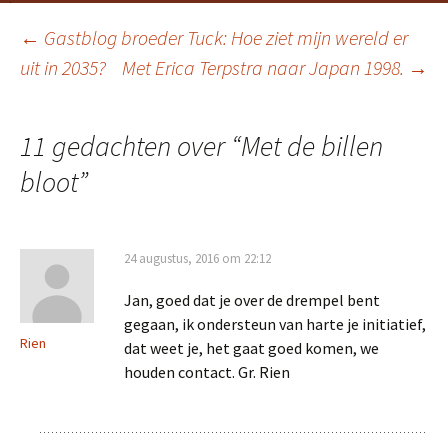
Berichtnavigatie
←
Gastblog broeder Tuck: Hoe ziet mijn wereld er
uit in 2035?
Met Erica Terpstra naar Japan 1998.
→
11 gedachten over “
Met de billen
bloot
”
24 augustus, 2016 om 22:12
Jan, goed dat je over de drempel bent
gegaan, ik ondersteun van harte je initiatief,
Rien
dat weet je, het gaat goed komen, we
houden contact. Gr. Rien