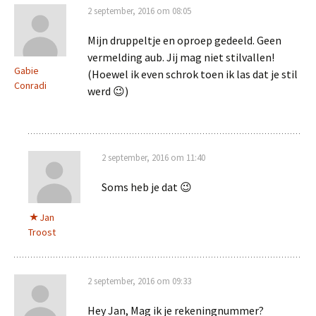
2 september, 2016 om 08:05
Mijn druppeltje en oproep gedeeld. Geen
vermelding aub. Jij mag niet stilvallen!
Gabie
(Hoewel ik even schrok toen ik las dat je stil
Conradi
werd 😉)
2 september, 2016 om 11:40
Soms heb je dat 😉
Jan
Troost
2 september, 2016 om 09:33
Hey Jan, Mag ik je rekeningnummer?