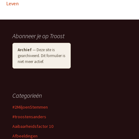
Leven
Abonneer je op Troost
Archief
— Deze site is
gearchiveerd. Dit formulier is
niet meer actief.
Categorieën
#2MiljoenStemmen
#troostensanders
Aaibaarheidsfactor 10
Afbeeldingen