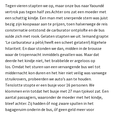
Tegen vieren stapten we op, maar onze bus naar Yaoundé
vertrok pas tegen half zes.Achter ons zat een moeder met
een schattig kindje. Een man met snerpende stem was juist
bezig zijn koopwaar aan te prijzen, toen halverwege de reis
consternatie ontstond: de carburator ontplofte en de bus
vulde zich met rook. Gelaten stapten we uit. Iemand grapte:
‘Le carburateur a pété/heeft een scheet gelaten!) Algehele
hilariteit. En daar stonden we dan, midden in de brousse
waar de tropennacht inmiddels gevallen was. Maar dat
deerde het kindje niet, het brabbelde er argeloos op
los. Omdat het sturen van een vervangende bus wel tot
middernacht kon duren en het hier niet veilig was vanwege
struikrovers, probeerden we auto’s aan te houden.
Tenslotte stopte er een busje voor 16 personen. We
klommen erin totdat het busje met 27 man tjokvol zat. Een
aantal passagiers, waaronder de moeder met het kindje,
bleef achter. Zij hadden óf nog zware spullen in het
bagageruim onderin de bus, óf geen geld meer voor