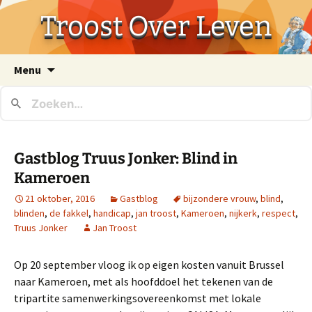
Troost Over Leven
Ga
Menu
naar
de
inhoud
Gastblog Truus Jonker: Blind in
Kameroen
21 oktober, 2016
Gastblog
bijzondere vrouw
,
blind
,
blinden
,
de fakkel
,
handicap
,
jan troost
,
Kameroen
,
nijkerk
,
respect
,
Truus Jonker
Jan Troost
Op 20 september vloog ik op eigen kosten vanuit Brussel
naar Kameroen, met als hoofddoel het tekenen van de
tripartite samenwerkingsovereenkomst met lokale