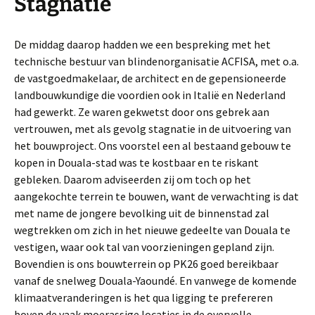
Stagnatie
De middag daarop hadden we een bespreking met het
technische bestuur van blindenorganisatie ACFISA, met o.a.
de vastgoedmakelaar, de architect en de gepensioneerde
landbouwkundige die voordien ook in Italië en Nederland
had gewerkt. Ze waren gekwetst door ons gebrek aan
vertrouwen, met als gevolg stagnatie in de uitvoering van
het bouwproject. Ons voorstel een al bestaand gebouw te
kopen in Douala-stad was te kostbaar en te riskant
gebleken. Daarom adviseerden zij om toch op het
aangekochte terrein te bouwen, want de verwachting is dat
met name de jongere bevolking uit de binnenstad zal
wegtrekken om zich in het nieuwe gedeelte van Douala te
vestigen, waar ook tal van voorzieningen gepland zijn.
Bovendien is ons bouwterrein op PK26 goed bereikbaar
vanaf de snelweg Douala-Yaoundé. En vanwege de komende
klimaatveranderingen is het qua ligging te prefereren
boven de vaak moerassige locaties in de overvolle