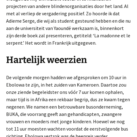
projecten van andere blindenorganisaties door het land. Al
met al verliep de vergadering positief. Zo hoorde ik dat
Adieme Serge, die wij als student gesteund hebben en die nu
aan de universiteit van Yaoundé werkzaam is, binnenkort
zijn derde boek zal presenteren, getiteld: ‘La madonne et le
serpent.’ Het wordt in Frankrijk uitgegeven.
Hartelijk weerzien
De volgende morgen hadden we afgesproken om 10 uur in
Ebolowa te zijn, in het zuiden van Kameroen. Daartoe zou
onze ziende begeleidster ons vóór 7 uur komen ophalen,
maar tijd is in Afrika een rekbaar begrip, dus ze kwam tegen
negenen. We namen een betrouwbare busonderneming,
BUKA, die voorrang geeft aan gehandicapten, zwangere
vrouwen en moeders met jonge kinderen. Hoewel we nog
tot 11 uur moesten wachten voordat de eerstvolgende bus
richting Ebolowa vertrok,was de heenreis verder