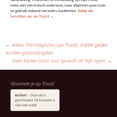
soms met een kritisch ondertoon, maar altijd met open vizier
en gebruik makend van ieders kwaliteiten.
Bekijk alle
berichten van Jan Troost
→
Berichtnavigatie
←
Artikel FNV magazine:Jan Troost, strijder gelijke
rechten gehandicapten
Geen tranen maar vuur spuwde uit mijn ogen!
→
Abonneer je op Troost
Archief
— Deze site is
gearchiveerd. Dit formulier is
niet meer actief.