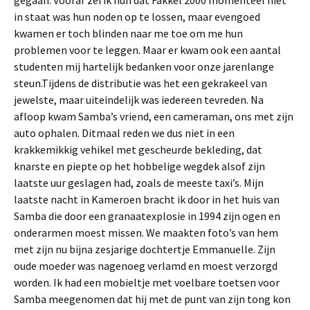
gegaan. Vooraf zei ik hun dat Fakkel 2000 momenteel niet
in staat was hun noden op te lossen, maar evengoed
kwamen er toch blinden naar me toe om me hun
problemen voor te leggen. Maar er kwam ook een aantal
studenten mij hartelijk bedanken voor onze jarenlange
steun.Tijdens de distributie was het een gekrakeel van
jewelste, maar uiteindelijk was iedereen tevreden. Na
afloop kwam Samba’s vriend, een cameraman, ons met zijn
auto ophalen. Ditmaal reden we dus niet in een
krakkemikkig vehikel met gescheurde bekleding, dat
knarste en piepte op het hobbelige wegdek alsof zijn
laatste uur geslagen had, zoals de meeste taxi’s. Mijn
laatste nacht in Kameroen bracht ik door in het huis van
Samba die door een granaatexplosie in 1994 zijn ogen en
onderarmen moest missen. We maakten foto’s van hem
met zijn nu bijna zesjarige dochtertje Emmanuelle. Zijn
oude moeder was nagenoeg verlamd en moest verzorgd
worden. Ik had een mobieltje met voelbare toetsen voor
Samba meegenomen dat hij met de punt van zijn tong kon