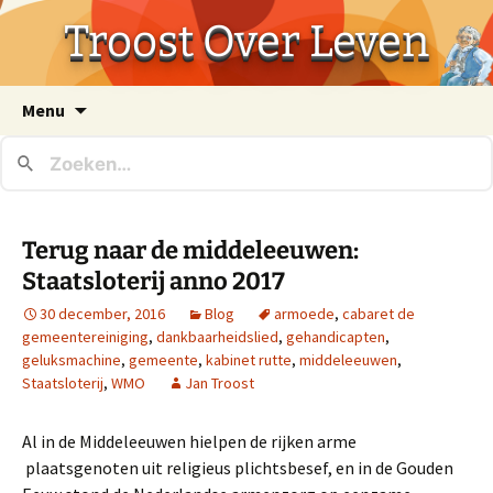
Troost Over Leven
Ga
Menu
naar
de
inhoud
Terug naar de middeleeuwen:
Staatsloterij anno 2017
30 december, 2016
Blog
armoede
,
cabaret de
gemeentereiniging
,
dankbaarheidslied
,
gehandicapten
,
geluksmachine
,
gemeente
,
kabinet rutte
,
middeleeuwen
,
Staatsloterij
,
WMO
Jan Troost
Al in de Middeleeuwen hielpen de rijken arme
plaatsgenoten uit religieus plichtsbesef, en in de Gouden