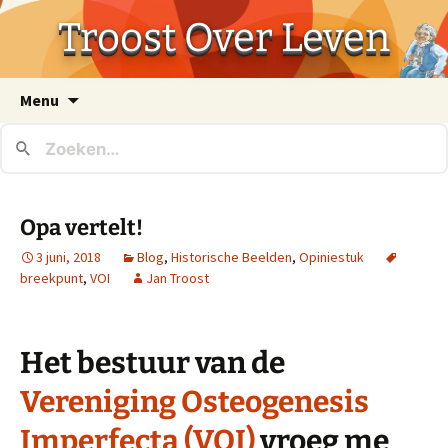
Troost Over Leven
Ga
Menu
naar
de
inhoud
Opa vertelt!
3 juni, 2018
Blog
,
Historische Beelden
,
Opiniestuk
breekpunt
,
VOI
Jan Troost
Het bestuur van de
Vereniging Osteogenesis
Imperfecta (VOI)
vroeg me