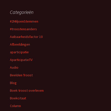
Categorieën
#2MiljoenStemmen
#troostensanders
Aaibaarheidsfactor 10
Afbeeldingen
aparticipatie
AparticipatieTV
Audio
Beelden Troost
Blog
Boek troost overleven
Boekcitaat
Column