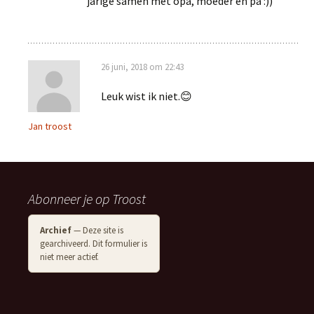
jarige samen met opa, moeder en pa :))
26 juni, 2018 om 22:43
Leuk wist ik niet.😊
Jan troost
Abonneer je op Troost
Archief
— Deze site is
gearchiveerd. Dit formulier is
niet meer actief.