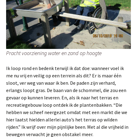
Pracht voorziening water en zand op hoogte
Ik loop rond en bedenk terwijl ik dat doe: wanneer voel ik
me nu vrij en veilig op een terrein als dit? Er is maar één
sloot, ver weg van waar ik ben. De paden zijn verhard,
erlangs loopt gras. De baan van de schommel, die zou een
gevaar op kunnen leveren. En, als ik naar het terras en
recreatiegebouw loop ontdek ik de plantenbakken. “Die
hebben we scheef neergezet omdat met een markt die we
hier laatst hielden allerlei auto’s het terras op wilden
rijden.” Ik wrijf over mijn pijnlijke been. Met al die vrijheid in
bewegen verwacht je geen obstakel meer.