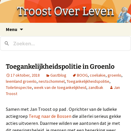
Troost Over Leven
Ga
Menu
naar
de
inhoud
Toegankelijkheidspolitie in Groenlo
17 oktober, 2018
Gastblog
BOOG
,
coeliakie
,
groenlo
,
leemland groenlo
,
nestschommel
,
Toegankelijkheidspolitie
,
Toiletinspectie
,
week van de toegankelijkheid
,
zandbak
Jan
Troost
Samen met Jan Troost op pad . Oprichter van de ludieke
actiegroep
Terug naar de Bossen
die allerlei serieus gekke
acties uitvoeren. Daarmee wilden we aantonen dat je met
dit regeringsbeleid, je mensen met een beperking weer