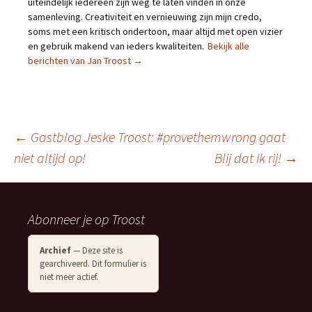
uiteindelijk iedereen zijn weg te laten vinden in onze
samenleving. Creativiteit en vernieuwing zijn mijn credo,
soms met een kritisch ondertoon, maar altijd met open vizier
en gebruik makend van ieders kwaliteiten.
Bekijk alle
berichten van Jan Troost
→
Berichtnavigatie
←
Gastblog Jeske Troost: #provethemwrong gaat
niet altijd op!
Blij dat ik rij!
→
Abonneer je op Troost
Archief
— Deze site is
gearchiveerd. Dit formulier is
niet meer actief.